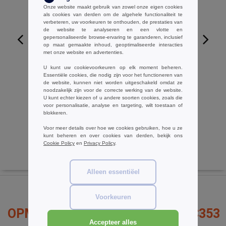
Onze website maakt gebruik van zowel onze eigen cookies
als cookies van derden om de algehele functionaliteit te
verbeteren, uw voorkeuren te onthouden, de prestaties van
de website te analyseren en een vlotte en
gepersonaliseerde browse-ervaring te garanderen, inclusief
op maat gemaakte inhoud, geoptimaliseerde interacties
met onze website en advertenties.
W1
U kunt uw cookievoorkeuren op elk moment beheren.
Result RE33A - Polartherm™ trui
Essentiële cookies, die nodig zijn voor het functioneren van
de website, kunnen niet worden uitgeschakeld omdat ze
€12.58
-7%
noodzakelijk zijn voor de correcte werking van de website.
€13.60
U kunt echter kiezen of u andere soorten cookies, zoals die
voor personalisatie, analyse en targeting, wilt toestaan of
blokkeren.
Voor meer details over hoe we cookies gebruiken, hoe u ze
kunt beheren en over cookies van derden, bekijk ons
Cookie Policy
en
Privacy Policy
.
Alleen essentiëel
Voorkeuren
OPMERKINGEN OVER RESULT RC353
Accepteer alles