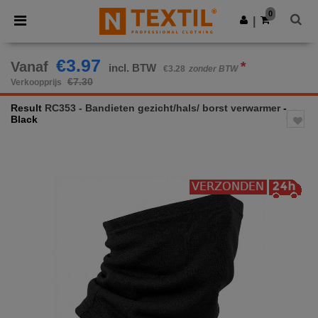
×
Ntextil-app
0
Download app
|
Betere prijzen in de app!
€3.97
Vanaf
*
incl. BTW
€3.28
zonder BTW
€7.30
Verkoopprijs
Result
RC353 - Bandieten gezicht/hals/ borst verwarmer
-
Black
Previous
Next