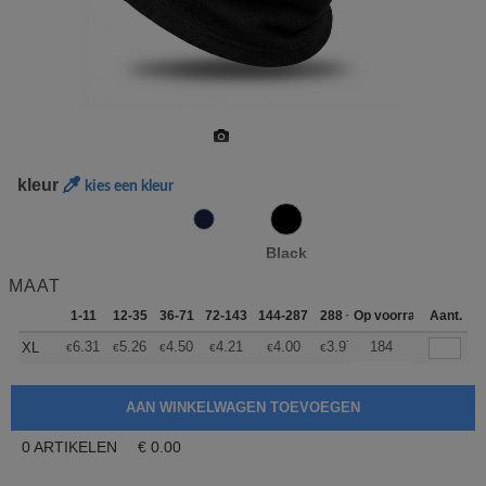
kleur
kies een kleur
Black
MAAT
1-11
12-35
36-71
72-143
144-287
288 +
Op voorraad
Meer
Aant.
+
6.31
5.26
4.50
4.21
4.00
3.97
184
XL
€
€
€
€
€
€
0
ARTIKELEN
€
0.00