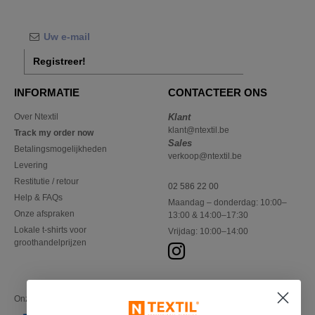
Registreer!
INFORMATIE
CONTACTEER ONS
Over Ntextil
Klant
klant@ntextil.be
Track my order now
Sales
Betalingsmogelijkheden
verkoop@ntextil.be
Levering
Restitutie / retour
02 586 22 00
Help & FAQs
Maandag – donderdag: 10:00–
Onze afspraken
13:00 & 14:00–17:30
Lokale t-shirts voor
Vrijdag: 10:00–14:00
groothandelprijzen
Onze financiële partners