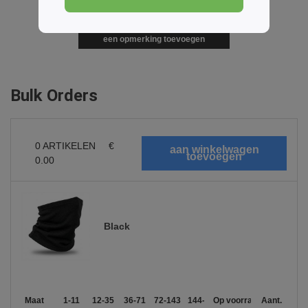
een opmerking toevoegen
Bulk Orders
0
ARTIKELEN
€
0.00
Black
Maat
1-11
12-35
36-71
72-143
144-287
Op voorraad
288 +
Meer
Aant.