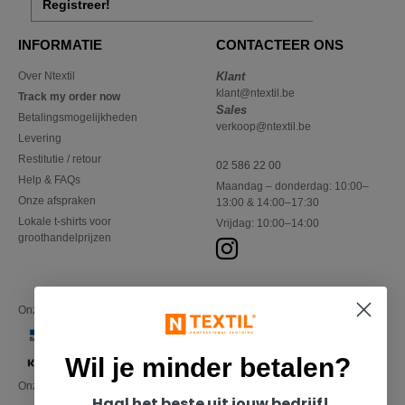
Registreer!
INFORMATIE
CONTACTEER ONS
Over Ntextil
Klant
klant@ntextil.be
Track my order now
Sales
Betalingsmogelijkheden
verkoop@ntextil.be
Levering
Restitutie / retour
02 586 22 00
Help & FAQs
Maandag – donderdag: 10:00–
Onze afspraken
13:00 & 14:00–17:30
Lokale t-shirts voor
Vrijdag: 10:00–14:00
groothandelprijzen
Onze financiële partners
Wil je minder betalen?
Onze transporteurs
Haal het beste uit jouw bedrijf!