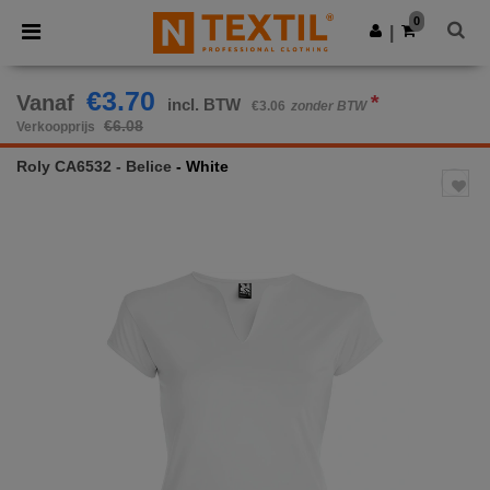
×
Ntextil-app
0
Download app
|
Betere prijzen in de app!
€3.70
Vanaf
*
incl. BTW
€3.06
zonder BTW
€6.08
Verkoopprijs
Roly CA6532 - Belice
- White
Previous
Next