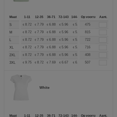
Maat
1-11
12-35
36-71
72-143
144-287
Op voorraad
288 +
Meer
Aant.
+
8.72
7.79
6.88
5.96
5.50
475
5.27
S
€
€
€
€
€
€
+
8.72
7.79
6.88
5.96
5.50
815
5.27
M
€
€
€
€
€
€
+
8.72
7.79
6.88
5.96
5.50
722
5.27
L
€
€
€
€
€
€
+
8.72
7.79
6.88
5.96
5.50
716
5.27
XL
€
€
€
€
€
€
+
8.72
7.79
6.88
5.96
5.50
408
5.27
2XL
€
€
€
€
€
€
+
9.75
8.72
7.69
6.67
6.16
507
5.90
3XL
€
€
€
€
€
€
White
Maat
1-11
12-35
36-71
72-143
144-287
Op voorraad
288 +
Meer
Aant.