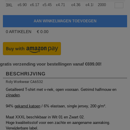
+
6.90
6.17
5.45
4.71
4.36
4.18
2000
3XL
€
€
€
€
€
€
0
ARTIKELEN
€
0.00
gratis verzending voor bestellingen vanaf €699.00!
BESCHRIJVING
Roly Workwear CA6532
Getailleerd T-shirt met v-nek, open vooraan. Getrimd halfmouw en
zijnaden
.
94%
gekamd katoen
/ 6% elastaan, single jersey, 200 g/m².
Maat XXXL beschikbaar in Wit 01 en Zwart 02.
Hoge kwaliteitsstof voor een zachte en aangename aanraking.
Verwijderbare label.