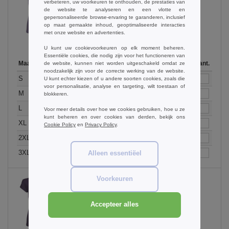
verbeteren, uw voorkeuren te onthouden, de prestaties van
Lavender
de website te analyseren en een vlotte en
gepersonaliseerde browse-ervaring te garanderen, inclusief
op maat gemaakte inhoud, geoptimaliseerde interacties
met onze website en advertenties.
U kunt uw cookievoorkeuren op elk moment beheren.
Essentiële cookies, die nodig zijn voor het functioneren van
Maat
1-11
12-35
36-71
72-143
144-287
Op voorraad
288 +
Meer
Aant.
de website, kunnen niet worden uitgeschakeld omdat ze
noodzakelijk zijn voor de correcte werking van de website.
+
8.72
7.79
6.88
5.96
5.50
899
5.27
S
U kunt echter kiezen of u andere soorten cookies, zoals die
€
€
€
€
€
€
voor personalisatie, analyse en targeting, wilt toestaan of
+
8.72
7.79
6.88
5.96
5.50
1333
5.27
M
€
€
€
€
€
€
blokkeren.
+
8.72
7.79
6.88
5.96
5.50
1495
5.27
L
€
€
€
€
€
€
Voor meer details over hoe we cookies gebruiken, hoe u ze
kunt beheren en over cookies van derden, bekijk ons
+
8.72
7.79
6.88
5.96
5.50
973
5.27
XL
€
€
€
€
€
€
Cookie Policy
en
Privacy Policy
.
+
8.72
7.79
6.88
5.96
5.50
1225
5.27
2XL
€
€
€
€
€
€
+
9.75
8.72
7.69
6.67
6.16
506
5.90
3XL
Alleen essentiëel
€
€
€
€
€
€
Voorkeuren
Lilac
Accepteer alles