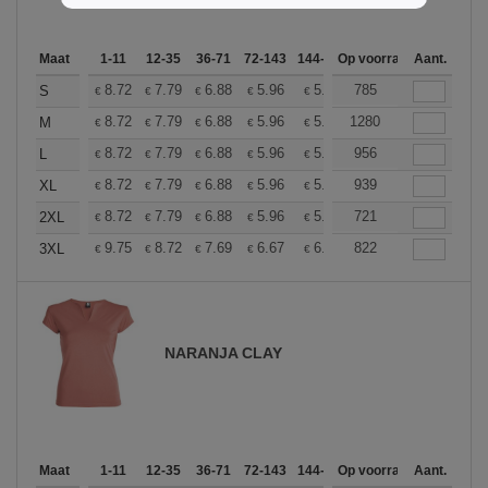
Maat
1-11
12-35
36-71
72-143
144-287
Op voorraad
288 +
Meer
Aant.
+
8.72
7.79
6.88
5.96
5.50
785
5.27
S
€
€
€
€
€
€
+
8.72
7.79
6.88
5.96
5.50
1280
5.27
M
€
€
€
€
€
€
+
8.72
7.79
6.88
5.96
5.50
956
5.27
L
€
€
€
€
€
€
+
8.72
7.79
6.88
5.96
5.50
939
5.27
XL
€
€
€
€
€
€
+
8.72
7.79
6.88
5.96
5.50
721
5.27
2XL
€
€
€
€
€
€
+
9.75
8.72
7.69
6.67
6.16
822
5.90
3XL
€
€
€
€
€
€
NARANJA CLAY
Maat
1-11
12-35
36-71
72-143
144-287
Op voorraad
288 +
Meer
Aant.