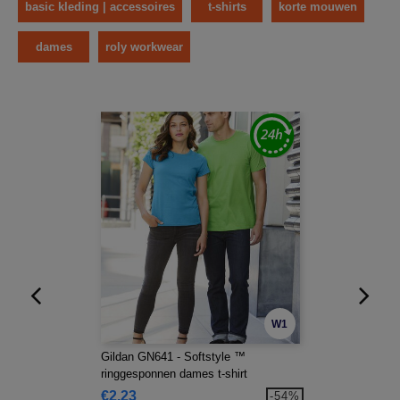
basic kleding | accessoires
t-shirts
korte mouwen
dames
roly workwear
W1
Gildan GN641 - Softstyle ™
ringgesponnen dames t-shirt
€2.23
-54%