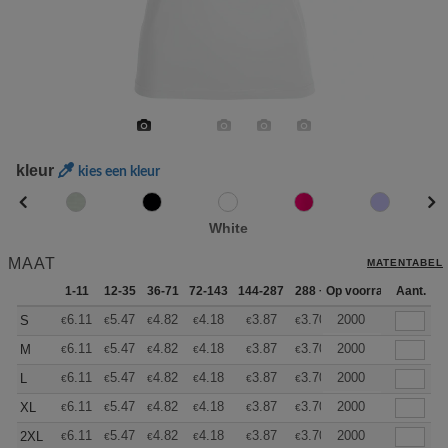
kleur
kies een kleur
White
MAAT
MATENTABEL
1-11
12-35
36-71
72-143
144-287
288 +
Op voorraad
Meer
Aant.
+
6.11
5.47
4.82
4.18
3.87
3.70
2000
S
€
€
€
€
€
€
+
6.11
5.47
4.82
4.18
3.87
3.70
2000
M
€
€
€
€
€
€
+
6.11
5.47
4.82
4.18
3.87
3.70
2000
L
€
€
€
€
€
€
+
6.11
5.47
4.82
4.18
3.87
3.70
2000
XL
€
€
€
€
€
€
+
6.11
5.47
4.82
4.18
3.87
3.70
2000
2XL
€
€
€
€
€
€