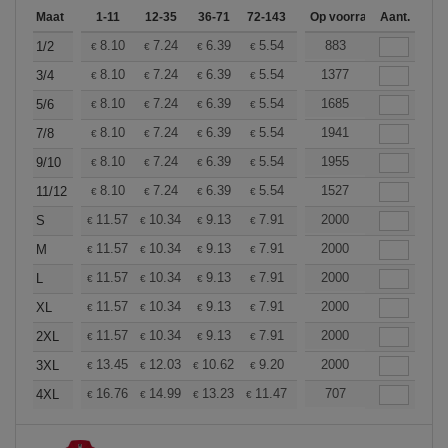
Maat
1-11
12-35
36-71
72-143
144-287
Op voorraad
288 +
Aant.
Meer
+
8.10
7.24
6.39
5.54
5.11
883
4.90
1/2
€
€
€
€
€
€
+
8.10
7.24
6.39
5.54
5.11
1377
4.90
3/4
€
€
€
€
€
€
+
8.10
7.24
6.39
5.54
5.11
1685
4.90
5/6
€
€
€
€
€
€
+
8.10
7.24
6.39
5.54
5.11
1941
4.90
7/8
€
€
€
€
€
€
+
8.10
7.24
6.39
5.54
5.11
1955
4.90
9/10
€
€
€
€
€
€
+
8.10
7.24
6.39
5.54
5.11
1527
4.90
11/12
€
€
€
€
€
€
+
11.57
10.34
9.13
7.91
7.30
2000
7.00
S
€
€
€
€
€
€
+
11.57
10.34
9.13
7.91
7.30
2000
7.00
M
€
€
€
€
€
€
+
11.57
10.34
9.13
7.91
7.30
2000
7.00
L
€
€
€
€
€
€
+
11.57
10.34
9.13
7.91
7.30
2000
7.00
XL
€
€
€
€
€
€
+
11.57
10.34
9.13
7.91
7.30
2000
7.00
2XL
€
€
€
€
€
€
+
13.45
12.03
10.62
9.20
8.50
2000
8.14
3XL
€
€
€
€
€
€
+
16.76
14.99
13.23
11.47
10.58
707
10.14
4XL
€
€
€
€
€
€