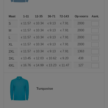
Maat
1-11
12-35
36-71
72-143
144-287
Op voorraad
288 +
Aant.
Meer
+
11.57
10.34
9.13
7.91
7.30
2000
7.00
S
€
€
€
€
€
€
+
11.57
10.34
9.13
7.91
7.30
2000
7.00
M
€
€
€
€
€
€
+
11.57
10.34
9.13
7.91
7.30
2000
7.00
L
€
€
€
€
€
€
+
11.57
10.34
9.13
7.91
7.30
2000
7.00
XL
€
€
€
€
€
€
+
11.57
10.34
9.13
7.91
7.30
1363
7.00
2XL
€
€
€
€
€
€
+
13.45
12.03
10.62
9.20
8.50
438
8.14
3XL
€
€
€
€
€
€
+
16.76
14.99
13.23
11.47
10.58
127
10.14
4XL
€
€
€
€
€
€
Turquoise