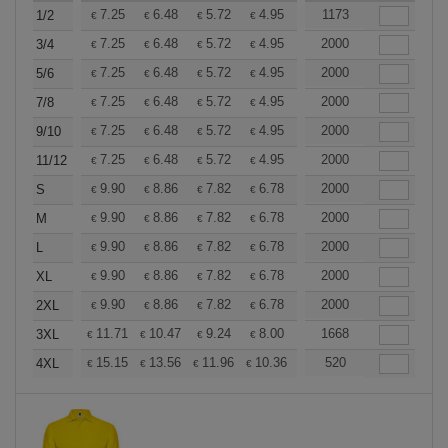
+
7.25
6.48
5.72
4.95
4.58
1173
4.39
1/2
€
€
€
€
€
€
+
7.25
6.48
5.72
4.95
4.58
2000
4.39
3/4
€
€
€
€
€
€
+
7.25
6.48
5.72
4.95
4.58
2000
4.39
5/6
€
€
€
€
€
€
+
7.25
6.48
5.72
4.95
4.58
2000
4.39
7/8
€
€
€
€
€
€
+
7.25
6.48
5.72
4.95
4.58
2000
4.39
9/10
€
€
€
€
€
€
+
7.25
6.48
5.72
4.95
4.58
2000
4.39
11/12
€
€
€
€
€
€
+
9.90
8.86
7.82
6.78
6.26
2000
5.99
S
€
€
€
€
€
€
+
9.90
8.86
7.82
6.78
6.26
2000
5.99
M
€
€
€
€
€
€
+
9.90
8.86
7.82
6.78
6.26
2000
5.99
L
€
€
€
€
€
€
+
9.90
8.86
7.82
6.78
6.26
2000
5.99
XL
€
€
€
€
€
€
+
9.90
8.86
7.82
6.78
6.26
2000
5.99
2XL
€
€
€
€
€
€
+
11.71
10.47
9.24
8.00
7.39
1668
7.08
3XL
€
€
€
€
€
€
+
15.15
13.56
11.96
10.36
9.57
520
9.17
4XL
€
€
€
€
€
€