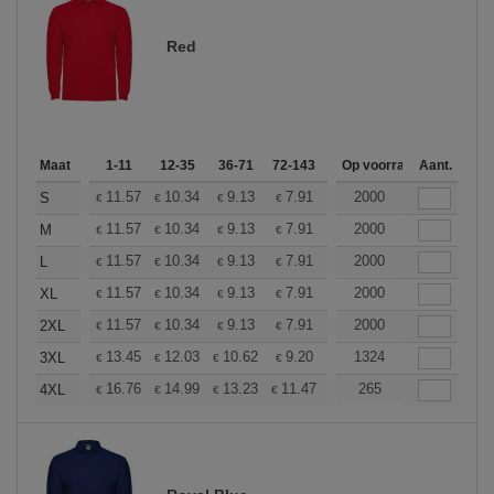
Red
Maat
1-11
12-35
36-71
72-143
144-287
Op voorraad
288 +
Aant.
Meer
+
11.57
10.34
9.13
7.91
7.30
2000
7.00
S
€
€
€
€
€
€
+
11.57
10.34
9.13
7.91
7.30
2000
7.00
M
€
€
€
€
€
€
+
11.57
10.34
9.13
7.91
7.30
2000
7.00
L
€
€
€
€
€
€
+
11.57
10.34
9.13
7.91
7.30
2000
7.00
XL
€
€
€
€
€
€
+
11.57
10.34
9.13
7.91
7.30
2000
7.00
2XL
€
€
€
€
€
€
+
13.45
12.03
10.62
9.20
8.50
1324
8.14
3XL
€
€
€
€
€
€
+
16.76
14.99
13.23
11.47
10.58
265
10.14
4XL
€
€
€
€
€
€