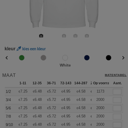
kleur
kies een kleur
White
MAAT
MATENTABEL
1-11
12-35
36-71
72-143
144-287
288 +
Op voorraad
Meer
Aant.
+
7.25
6.48
5.72
4.95
4.58
4.39
1173
1/2
€
€
€
€
€
€
+
7.25
6.48
5.72
4.95
4.58
4.39
2000
3/4
€
€
€
€
€
€
+
7.25
6.48
5.72
4.95
4.58
4.39
2000
5/6
€
€
€
€
€
€
+
7.25
6.48
5.72
4.95
4.58
4.39
2000
7/8
€
€
€
€
€
€
+
7.25
6.48
5.72
4.95
4.58
4.39
2000
9/10
€
€
€
€
€
€