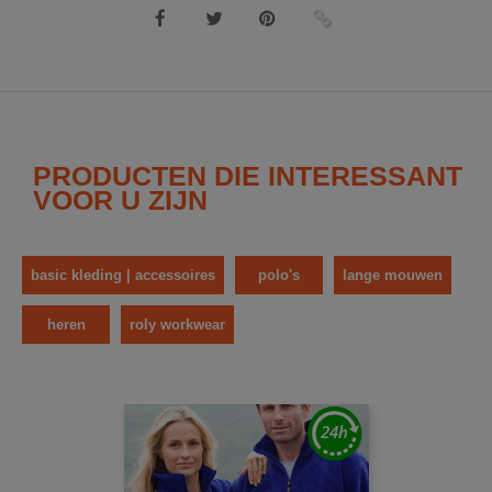
PRODUCTEN DIE INTERESSANT
VOOR U ZIJN
basic kleding | accessoires
polo's
lange mouwen
heren
roly workwear