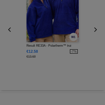
W1
Result RE33A - Polartherm™ trui
€12.58
-7%
€13.60