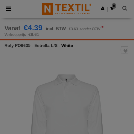
×
Ntextil-app
0
Download app
|
Betere prijzen in de app!
€4.39
Vanaf
*
incl. BTW
€3.63
zonder BTW
€8.61
Verkoopprijs
Roly PO6635 - Estrella L/S
- White
Previous
Next