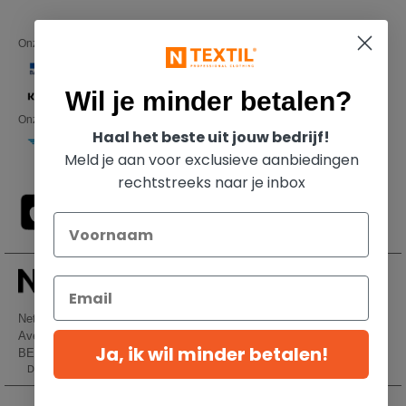
Onze financiële partners
Wil je minder betalen?
Onze transporteurs
Haal het beste uit jouw bedrijf!
Meld je aan voor exclusieve aanbiedingen
rechtstreeks naar je inbox
Netenders Belgium SRL
Avenue Hermann-Debroux 54, 1160, Bruxelles
Ja, ik wil minder betalen!
BE61 3632 1629 8017
Dit is GEEN retouradres. Voor retourzending, zie hier