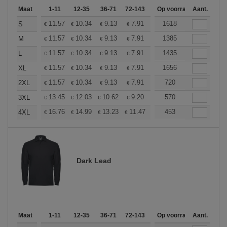
Maat
1-11
12-35
36-71
72-143
144-287
Op voorraad
288 +
Aant.
Meer
+
11.57
10.34
9.13
7.91
7.30
1618
7.00
S
€
€
€
€
€
€
+
11.57
10.34
9.13
7.91
7.30
1385
7.00
M
€
€
€
€
€
€
+
11.57
10.34
9.13
7.91
7.30
1435
7.00
L
€
€
€
€
€
€
+
11.57
10.34
9.13
7.91
7.30
1656
7.00
XL
€
€
€
€
€
€
+
11.57
10.34
9.13
7.91
7.30
720
7.00
2XL
€
€
€
€
€
€
+
13.45
12.03
10.62
9.20
8.50
570
8.14
3XL
€
€
€
€
€
€
+
16.76
14.99
13.23
11.47
10.58
453
10.14
4XL
€
€
€
€
€
€
Dark Lead
Maat
1-11
12-35
36-71
72-143
144-287
Op voorraad
288 +
Aant.
Meer