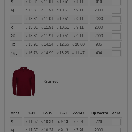
+
13.31
11.91
10.51
9.11
8.41
616
8.06
S
€
€
€
€
€
€
+
13.31
11.91
10.51
9.11
8.41
2000
8.06
M
€
€
€
€
€
€
+
13.31
11.91
10.51
9.11
8.41
2000
8.06
L
€
€
€
€
€
€
+
13.31
11.91
10.51
9.11
8.41
2000
8.06
XL
€
€
€
€
€
€
+
13.31
11.91
10.51
9.11
8.41
2000
8.06
2XL
€
€
€
€
€
€
+
15.91
14.24
12.56
10.88
10.05
905
9.63
3XL
€
€
€
€
€
€
+
16.76
14.99
13.23
11.47
10.58
494
10.14
4XL
€
€
€
€
€
€
Garnet
Maat
1-11
12-35
36-71
72-143
144-287
Op voorraad
288 +
Aant.
Meer
+
11.57
10.34
9.13
7.91
7.30
726
7.00
S
€
€
€
€
€
€
+
11.57
10.34
9.13
7.91
7.30
2000
7.00
M
€
€
€
€
€
€