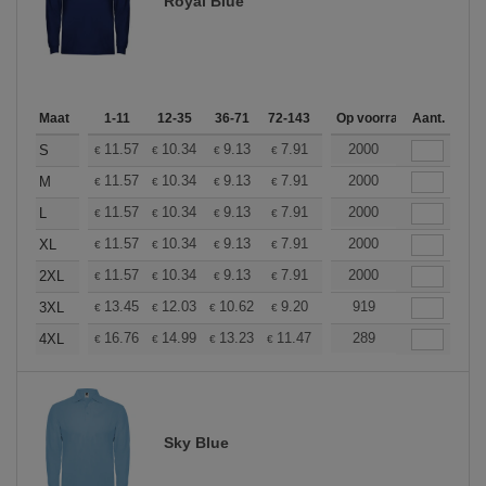
Royal Blue
Maat
1-11
12-35
36-71
72-143
144-287
Op voorraad
288 +
Aant.
Meer
+
11.57
10.34
9.13
7.91
7.30
2000
7.00
S
€
€
€
€
€
€
+
11.57
10.34
9.13
7.91
7.30
2000
7.00
M
€
€
€
€
€
€
+
11.57
10.34
9.13
7.91
7.30
2000
7.00
L
€
€
€
€
€
€
+
11.57
10.34
9.13
7.91
7.30
2000
7.00
XL
€
€
€
€
€
€
+
11.57
10.34
9.13
7.91
7.30
2000
7.00
2XL
€
€
€
€
€
€
+
13.45
12.03
10.62
9.20
8.50
919
8.14
3XL
€
€
€
€
€
€
+
16.76
14.99
13.23
11.47
10.58
289
10.14
4XL
€
€
€
€
€
€
Sky Blue