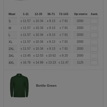
Maat
1-11
12-35
36-71
72-143
144-287
Op voorraad
288 +
Aant.
Meer
+
11.57
10.34
9.13
7.91
7.30
2000
7.00
S
€
€
€
€
€
€
+
11.57
10.34
9.13
7.91
7.30
2000
7.00
M
€
€
€
€
€
€
+
11.57
10.34
9.13
7.91
7.30
2000
7.00
L
€
€
€
€
€
€
+
11.57
10.34
9.13
7.91
7.30
2000
7.00
XL
€
€
€
€
€
€
+
11.57
10.34
9.13
7.91
7.30
2000
7.00
2XL
€
€
€
€
€
€
+
13.45
12.03
10.62
9.20
8.50
2000
8.14
3XL
€
€
€
€
€
€
+
16.76
14.99
13.23
11.47
10.58
1125
10.14
4XL
€
€
€
€
€
€
Bottle Green