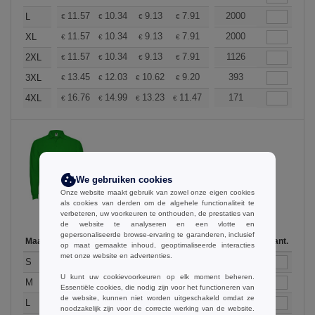
+
11.57
10.34
9.13
7.91
7.30
2000
7.00
L
€
€
€
€
€
€
+
11.57
10.34
9.13
7.91
7.30
2000
7.00
XL
€
€
€
€
€
€
+
11.57
10.34
9.13
7.91
7.30
1126
7.00
2XL
€
€
€
€
€
€
+
13.45
12.03
10.62
9.20
8.50
393
8.14
3XL
€
€
€
€
€
€
+
16.76
14.99
13.23
11.47
10.58
171
10.14
4XL
€
€
€
€
€
€
Grass Green
We gebruiken cookies
Onze website maakt gebruik van zowel onze eigen cookies
als cookies van derden om de algehele functionaliteit te
verbeteren, uw voorkeuren te onthouden, de prestaties van
de website te analyseren en een vlotte en
gepersonaliseerde browse-ervaring te garanderen, inclusief
Maat
1-11
12-35
36-71
72-143
144-287
Op voorraad
288 +
Aant.
Meer
op maat gemaakte inhoud, geoptimaliseerde interacties
met onze website en advertenties.
+
11.57
10.34
9.13
7.91
7.30
541
7.00
S
€
€
€
€
€
€
U kunt uw cookievoorkeuren op elk moment beheren.
+
11.57
10.34
9.13
7.91
7.30
1048
7.00
M
€
€
€
€
€
€
Essentiële cookies, die nodig zijn voor het functioneren van
de website, kunnen niet worden uitgeschakeld omdat ze
+
11.57
10.34
9.13
7.91
7.30
2000
7.00
L
€
€
€
€
€
€
noodzakelijk zijn voor de correcte werking van de website.