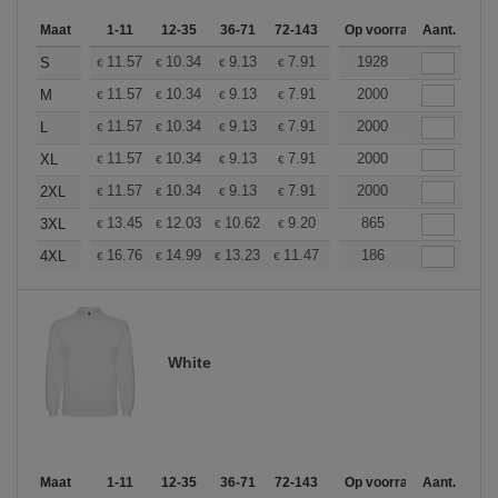
Maat
1-11
12-35
36-71
72-143
144-287
Op voorraad
288 +
Aant.
Meer
+
11.57
10.34
9.13
7.91
7.30
1928
7.00
S
€
€
€
€
€
€
+
11.57
10.34
9.13
7.91
7.30
2000
7.00
M
€
€
€
€
€
€
+
11.57
10.34
9.13
7.91
7.30
2000
7.00
L
€
€
€
€
€
€
+
11.57
10.34
9.13
7.91
7.30
2000
7.00
XL
€
€
€
€
€
€
+
11.57
10.34
9.13
7.91
7.30
2000
7.00
2XL
€
€
€
€
€
€
+
13.45
12.03
10.62
9.20
8.50
865
8.14
3XL
€
€
€
€
€
€
+
16.76
14.99
13.23
11.47
10.58
186
10.14
4XL
€
€
€
€
€
€
White
Maat
1-11
12-35
36-71
72-143
144-287
Op voorraad
288 +
Aant.
Meer