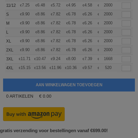
+
7.25
6.48
5.72
4.95
4.58
4.39
2000
11/12
€
€
€
€
€
€
+
9.90
8.86
7.82
6.78
6.26
5.99
2000
S
€
€
€
€
€
€
+
9.90
8.86
7.82
6.78
6.26
5.99
2000
M
€
€
€
€
€
€
+
9.90
8.86
7.82
6.78
6.26
5.99
2000
L
€
€
€
€
€
€
+
9.90
8.86
7.82
6.78
6.26
5.99
2000
XL
€
€
€
€
€
€
+
9.90
8.86
7.82
6.78
6.26
5.99
2000
2XL
€
€
€
€
€
€
+
11.71
10.47
9.24
8.00
7.39
7.08
1668
3XL
€
€
€
€
€
€
+
15.15
13.56
11.96
10.36
9.57
9.17
520
4XL
€
€
€
€
€
€
0
ARTIKELEN
€
0.00
gratis verzending voor bestellingen vanaf €699.00!