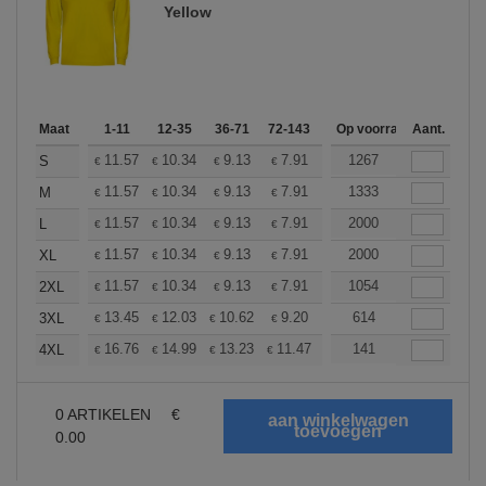
Yellow
Maat
1-11
12-35
36-71
72-143
144-287
Op voorraad
288 +
Aant.
Meer
+
11.57
10.34
9.13
7.91
7.30
1267
7.00
S
€
€
€
€
€
€
+
11.57
10.34
9.13
7.91
7.30
1333
7.00
M
€
€
€
€
€
€
+
11.57
10.34
9.13
7.91
7.30
2000
7.00
L
€
€
€
€
€
€
+
11.57
10.34
9.13
7.91
7.30
2000
7.00
XL
€
€
€
€
€
€
+
11.57
10.34
9.13
7.91
7.30
1054
7.00
2XL
€
€
€
€
€
€
+
13.45
12.03
10.62
9.20
8.50
614
8.14
3XL
€
€
€
€
€
€
+
16.76
14.99
13.23
11.47
10.58
141
10.14
4XL
€
€
€
€
€
€
0
ARTIKELEN
€
0.00