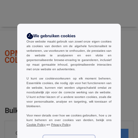
We gebruiken cookies
Onze website maakt gebruik van zowel onze eigen cookies
als cookies van derden om de algehele functionaliteit te
OPMERKINGEN OVER RUSSELL
verbeteren, uw voorkeuren te onthouden, de prestaties van
de website te analyseren en een vlotte en
COLLECTION JZ922
gepersonaliseerde browse-ervaring te garanderen, inclusief
op maat gemaakte inhoud, geoptimaliseerde interacties
met onze website en advertenties.
U kunt uw cookievoorkeuren op elk moment beheren.
Essentiële cookies, die nodig zijn voor het functioneren van
een opmerking toevoegen
de website, kunnen niet worden uitgeschakeld omdat ze
noodzakelijk zijn voor de correcte werking van de website.
U kunt echter kiezen of u andere soorten cookies, zoals die
voor personalisatie, analyse en targeting, wilt toestaan of
blokkeren.
Bulk Orders
Voor meer details over hoe we cookies gebruiken, hoe u ze
kunt beheren en over cookies van derden, bekijk ons
Cookie Policy
en
Privacy Policy
.
0
ARTIKELEN
€