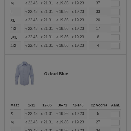
+
22.43
21.31
19.86
19.23
18.27
37
17.78
M
€
€
€
€
€
€
+
22.43
21.31
19.86
19.23
18.27
33
17.78
L
€
€
€
€
€
€
+
22.43
21.31
19.86
19.23
18.27
20
17.78
XL
€
€
€
€
€
€
+
22.43
21.31
19.86
19.23
18.27
17
17.78
2XL
€
€
€
€
€
€
+
22.43
21.31
19.86
19.23
18.27
8
17.78
3XL
€
€
€
€
€
€
+
22.43
21.31
19.86
19.23
18.27
4
17.78
4XL
€
€
€
€
€
€
Oxford Blue
Maat
1-11
12-35
36-71
72-143
144-287
Op voorraad
288 +
Aant.
Meer
+
22.43
21.31
19.86
19.23
18.27
5
17.78
S
€
€
€
€
€
€
+
22.43
21.31
19.86
19.23
18.27
27
17.78
M
€
€
€
€
€
€
22.43
21.31
19.86
19.23
18.27
34
17.78
L
€
€
€
€
€
€