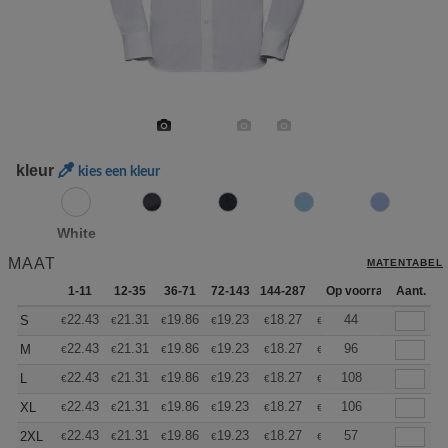
kleur
kies een kleur
White
MAAT
MATENTABEL
1-11
12-35
36-71
72-143
144-287
288 +
Op voorraad
Meer
Aant.
+
22.43
21.31
19.86
19.23
18.27
17.78
44
S
€
€
€
€
€
€
+
22.43
21.31
19.86
19.23
18.27
17.78
96
M
€
€
€
€
€
€
+
22.43
21.31
19.86
19.23
18.27
17.78
108
L
€
€
€
€
€
€
+
22.43
21.31
19.86
19.23
18.27
17.78
106
XL
€
€
€
€
€
€
+
22.43
21.31
19.86
19.23
18.27
17.78
57
2XL
€
€
€
€
€
€