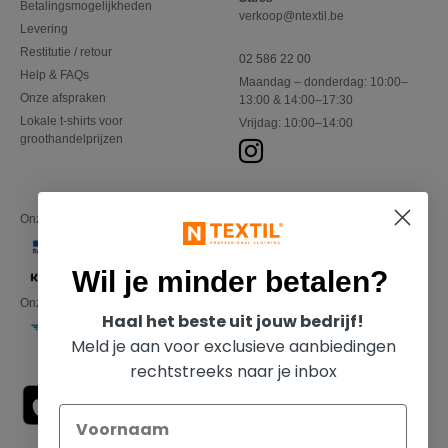
Betalingsmogelijkheden
verkoop@ntextil.be
Levering
Restitutie / retour
02 586 22 00
Help & FAQs
Maandag – donderdag: 10:00–
Onze afspraken
13:00 & 14:00–17:30
Lokale t-shirts voor
Vrijdag: 10:00–14:00
groothandelprijzen
Onze financiële partners
Wil je minder betalen?
Onze transporteurs
Haal het beste uit jouw bedrijf!
Meld je aan voor exclusieve aanbiedingen
rechtstreeks naar je inbox