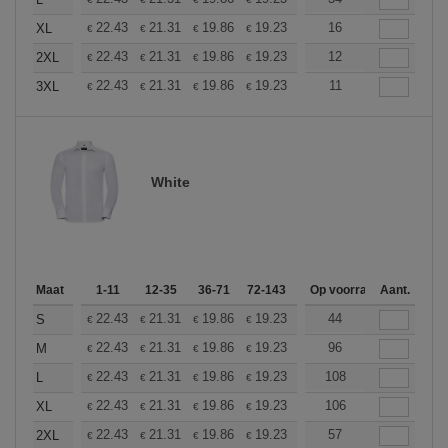
+
+
22.43
21.31
19.86
19.23
18.27
16
17.78
XL
€
€
€
€
€
€
+
22.43
21.31
19.86
19.23
18.27
12
17.78
2XL
€
€
€
€
€
€
+
22.43
21.31
19.86
19.23
18.27
11
17.78
3XL
€
€
€
€
€
€
White
Maat
1-11
12-35
36-71
72-143
144-287
Op voorraad
288 +
Aant.
Meer
+
22.43
21.31
19.86
19.23
18.27
44
17.78
S
€
€
€
€
€
€
+
22.43
21.31
19.86
19.23
18.27
96
17.78
M
€
€
€
€
€
€
+
22.43
21.31
19.86
19.23
18.27
108
17.78
L
€
€
€
€
€
€
+
22.43
21.31
19.86
19.23
18.27
106
17.78
XL
€
€
€
€
€
€
+
22.43
21.31
19.86
19.23
18.27
57
17.78
2XL
€
€
€
€
€
€