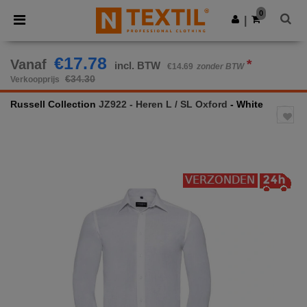
×
Ntextil-app
0
Download app
|
Betere prijzen in de app!
€17.78
Vanaf
*
incl. BTW
€14.69
zonder BTW
€34.30
Verkoopprijs
Russell Collection
JZ922 - Heren L / SL Oxford
- White
Previous
Next