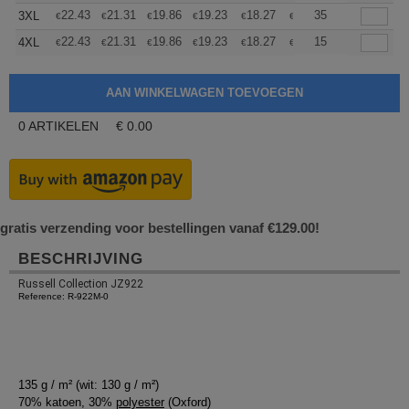
+
22.43
21.31
19.86
19.23
18.27
17.78
35
3XL
€
€
€
€
€
€
+
22.43
21.31
19.86
19.23
18.27
17.78
15
4XL
€
€
€
€
€
€
0
ARTIKELEN
€
0.00
gratis verzending voor bestellingen vanaf €129.00!
BESCHRIJVING
Russell Collection JZ922
Reference: R-922M-0
135 g / m² (wit: 130 g / m²)
70% katoen, 30%
polyester
(Oxford)