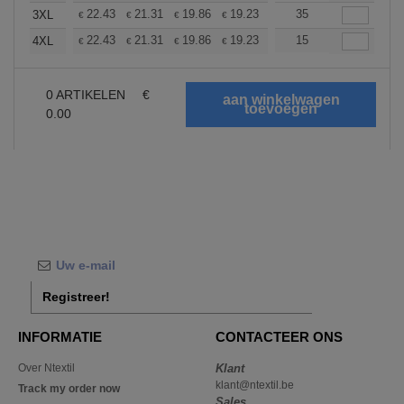
+
22.43
21.31
19.86
19.23
18.27
35
17.78
3XL
€
€
€
€
€
€
+
22.43
21.31
19.86
19.23
18.27
15
17.78
4XL
€
€
€
€
€
€
0
ARTIKELEN
€
0.00
Registreer!
INFORMATIE
CONTACTEER ONS
Over Ntextil
Klant
klant@ntextil.be
Track my order now
Sales