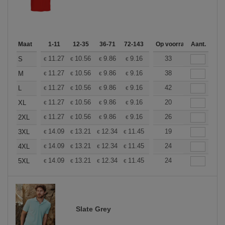
Maat
1-11
12-35
36-71
72-143
144-287
Op voorraad
288 +
Aant.
Meer
+
11.27
10.56
9.86
9.16
8.45
33
8.10
S
€
€
€
€
€
€
+
11.27
10.56
9.86
9.16
8.45
38
8.10
M
€
€
€
€
€
€
+
11.27
10.56
9.86
9.16
8.45
42
8.10
L
€
€
€
€
€
€
+
11.27
10.56
9.86
9.16
8.45
20
8.10
XL
€
€
€
€
€
€
+
11.27
10.56
9.86
9.16
8.45
26
8.10
2XL
€
€
€
€
€
€
+
14.09
13.21
12.34
11.45
10.57
19
10.13
3XL
€
€
€
€
€
€
+
14.09
13.21
12.34
11.45
10.57
24
10.13
4XL
€
€
€
€
€
€
+
14.09
13.21
12.34
11.45
10.57
24
10.13
5XL
€
€
€
€
€
€
Slate Grey