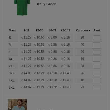
Kelly Green
Maat
1-11
12-35
36-71
72-143
144-287
Op voorraad
288 +
Aant.
Meer
+
11.27
10.56
9.86
9.16
8.45
28
8.10
S
€
€
€
€
€
€
+
11.27
10.56
9.86
9.16
8.45
40
8.10
M
€
€
€
€
€
€
+
11.27
10.56
9.86
9.16
8.45
20
8.10
L
€
€
€
€
€
€
+
11.27
10.56
9.86
9.16
8.45
19
8.10
XL
€
€
€
€
€
€
+
11.27
10.56
9.86
9.16
8.45
28
8.10
2XL
€
€
€
€
€
€
+
14.09
13.21
12.34
11.45
10.57
26
10.13
3XL
€
€
€
€
€
€
+
14.09
13.21
12.34
11.45
10.57
10
10.13
4XL
€
€
€
€
€
€
+
14.09
13.21
12.34
11.45
10.57
23
10.13
5XL
€
€
€
€
€
€