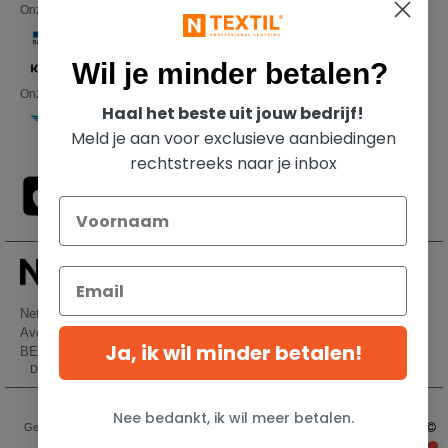
Onze financiële partners
Wil je minder betalen?
Onze transporteurs
Haal het beste uit jouw bedrijf!
Meld je aan voor exclusieve aanbiedingen
rechtstreeks naar je inbox
Netenders Belgium SRL
Avenue Hermann-Debroux 54, 1160, Bruxelles
Ja, ik wil minder betalen!
BE61 3632 1629 8017
Dit is GEEN retouradres. Voor retourzending, zie hier
Wettelijke bepalingen
-
Privacybeleid
-
Algemene Toegangs - En
Nee bedankt, ik wil meer betalen.
Gebruiksvoorwaarden
-
Algemene Contractvoorwaarden
-
Cookiebeleid
-
Site Map
Copyright 2026 ntextil.be - Alle rechten voorbehouden