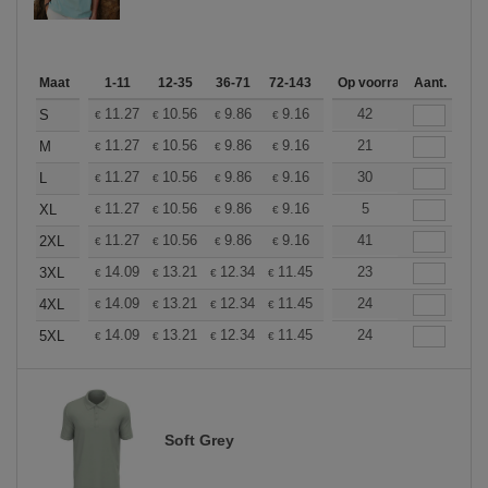
Maat
1-11
12-35
36-71
72-143
144-287
Op voorraad
288 +
Aant.
Meer
+
11.27
10.56
9.86
9.16
8.45
42
8.10
S
€
€
€
€
€
€
+
11.27
10.56
9.86
9.16
8.45
21
8.10
M
€
€
€
€
€
€
+
11.27
10.56
9.86
9.16
8.45
30
8.10
L
€
€
€
€
€
€
+
11.27
10.56
9.86
9.16
8.45
5
8.10
XL
€
€
€
€
€
€
+
11.27
10.56
9.86
9.16
8.45
41
8.10
2XL
€
€
€
€
€
€
+
14.09
13.21
12.34
11.45
10.57
23
10.13
3XL
€
€
€
€
€
€
+
14.09
13.21
12.34
11.45
10.57
24
10.13
4XL
€
€
€
€
€
€
+
14.09
13.21
12.34
11.45
10.57
24
10.13
5XL
€
€
€
€
€
€
Soft Grey