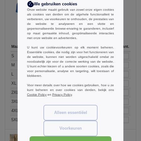
We gebruiken cookies
Onze website maakt gebruik van zowel onze eigen cookies
Bright Royal
als cookies van derden om de algehele functionaliteit te
verbeteren, uw voorkeuren te onthouden, de prestaties van
de website te analyseren en een vlotte en
gepersonaliseerde browse-ervaring te garanderen, inclusief
op maat gemaakte inhoud, geoptimaliseerde interacties
met onze website en advertenties.
Maat
1-11
12-35
36-71
72-143
144-287
Op voorraad
288 +
Aant.
Meer
U kunt uw cookievoorkeuren op elk moment beheren.
Essentiële cookies, die nodig zijn voor het functioneren van
+
11.27
10.56
9.86
9.16
8.45
21
8.10
S
€
€
€
€
€
€
de website, kunnen niet worden uitgeschakeld omdat ze
noodzakelijk zijn voor de correcte werking van de website.
+
11.27
10.56
9.86
9.16
8.45
30
8.10
M
€
€
€
€
€
€
U kunt echter kiezen of u andere soorten cookies, zoals die
voor personalisatie, analyse en targeting, wilt toestaan of
+
11.27
10.56
9.86
9.16
8.45
21
8.10
L
€
€
€
€
€
€
blokkeren.
+
11.27
10.56
9.86
9.16
8.45
43
8.10
XL
€
€
€
€
€
€
Voor meer details over hoe we cookies gebruiken, hoe u ze
kunt beheren en over cookies van derden, bekijk ons
+
11.27
10.56
9.86
9.16
8.45
21
8.10
2XL
€
€
€
€
€
€
Cookie Policy
en
Privacy Policy
.
+
14.09
13.21
12.34
11.45
10.57
24
10.13
3XL
€
€
€
€
€
€
+
14.09
13.21
12.34
11.45
10.57
24
10.13
4XL
€
€
€
€
€
€
Alleen essentiëel
+
14.09
13.21
12.34
11.45
10.57
22
10.13
5XL
€
€
€
€
€
€
Voorkeuren