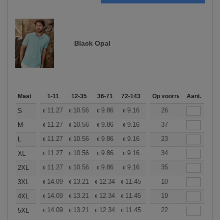
Black Opal
Maat
1-11
12-35
36-71
72-143
144-287
Op voorraad
288 +
Aant.
Meer
+
11.27
10.56
9.86
9.16
8.45
26
8.10
S
€
€
€
€
€
€
+
11.27
10.56
9.86
9.16
8.45
37
8.10
M
€
€
€
€
€
€
+
11.27
10.56
9.86
9.16
8.45
23
8.10
L
€
€
€
€
€
€
+
11.27
10.56
9.86
9.16
8.45
34
8.10
XL
€
€
€
€
€
€
+
11.27
10.56
9.86
9.16
8.45
35
8.10
2XL
€
€
€
€
€
€
+
14.09
13.21
12.34
11.45
10.57
10
10.13
3XL
€
€
€
€
€
€
+
14.09
13.21
12.34
11.45
10.57
19
10.13
4XL
€
€
€
€
€
€
+
14.09
13.21
12.34
11.45
10.57
22
10.13
5XL
€
€
€
€
€
€