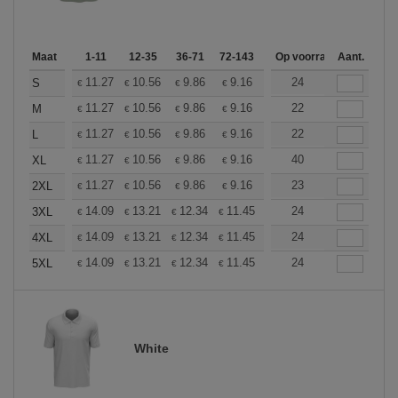
Maat
1-11
12-35
36-71
72-143
144-287
Op voorraad
288 +
Aant.
Meer
+
11.27
10.56
9.86
9.16
8.45
24
8.10
S
€
€
€
€
€
€
+
11.27
10.56
9.86
9.16
8.45
22
8.10
M
€
€
€
€
€
€
+
11.27
10.56
9.86
9.16
8.45
22
8.10
L
€
€
€
€
€
€
+
11.27
10.56
9.86
9.16
8.45
40
8.10
XL
€
€
€
€
€
€
+
11.27
10.56
9.86
9.16
8.45
23
8.10
2XL
€
€
€
€
€
€
+
14.09
13.21
12.34
11.45
10.57
24
10.13
3XL
€
€
€
€
€
€
+
14.09
13.21
12.34
11.45
10.57
24
10.13
4XL
€
€
€
€
€
€
+
14.09
13.21
12.34
11.45
10.57
24
10.13
5XL
€
€
€
€
€
€
White