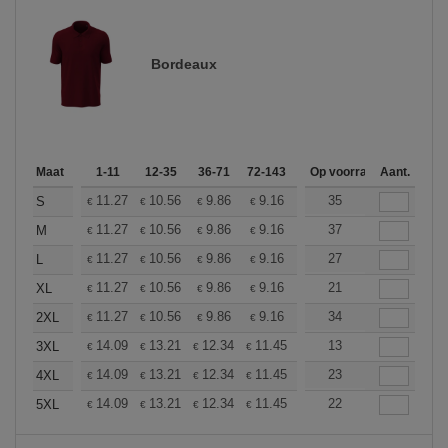
Bordeaux
Maat
1-11
12-35
36-71
72-143
144-287
Op voorraad
288 +
Aant.
Meer
+
11.27
10.56
9.86
9.16
8.45
35
8.10
S
€
€
€
€
€
€
+
11.27
10.56
9.86
9.16
8.45
37
8.10
M
€
€
€
€
€
€
+
11.27
10.56
9.86
9.16
8.45
27
8.10
L
€
€
€
€
€
€
+
11.27
10.56
9.86
9.16
8.45
21
8.10
XL
€
€
€
€
€
€
+
11.27
10.56
9.86
9.16
8.45
34
8.10
2XL
€
€
€
€
€
€
+
14.09
13.21
12.34
11.45
10.57
13
10.13
3XL
€
€
€
€
€
€
+
14.09
13.21
12.34
11.45
10.57
23
10.13
4XL
€
€
€
€
€
€
+
14.09
13.21
12.34
11.45
10.57
22
10.13
5XL
€
€
€
€
€
€