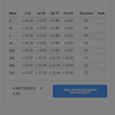
Maat
1-11
12-35
36-71
72-143
144-287
Op voorraad
288 +
Aant.
Meer
+
10.16
9.53
8.89
8.26
7.62
25
7.30
S
€
€
€
€
€
€
+
10.16
9.53
8.89
8.26
7.62
20
7.30
M
€
€
€
€
€
€
+
10.16
9.53
8.89
8.26
7.62
25
7.30
L
€
€
€
€
€
€
+
10.16
9.53
8.89
8.26
7.62
19
7.30
XL
€
€
€
€
€
€
+
10.16
9.53
8.89
8.26
7.62
30
7.30
2XL
€
€
€
€
€
€
+
13.07
12.25
11.43
10.62
9.80
13
9.39
3XL
€
€
€
€
€
€
+
13.07
12.25
11.43
10.62
9.80
22
9.39
4XL
€
€
€
€
€
€
+
13.07
12.25
11.43
10.62
9.80
22
9.39
5XL
€
€
€
€
€
€
0
ARTIKELEN
€
0.00