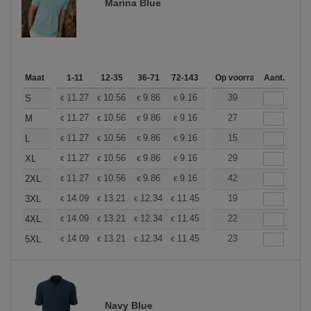
Marina Blue
Maat
1-11
12-35
36-71
72-143
144-287
Op voorraad
288 +
Aant.
Meer
+
11.27
10.56
9.86
9.16
8.45
39
8.10
S
€
€
€
€
€
€
+
11.27
10.56
9.86
9.16
8.45
27
8.10
M
€
€
€
€
€
€
+
11.27
10.56
9.86
9.16
8.45
15
8.10
L
€
€
€
€
€
€
+
11.27
10.56
9.86
9.16
8.45
29
8.10
XL
€
€
€
€
€
€
+
11.27
10.56
9.86
9.16
8.45
42
8.10
2XL
€
€
€
€
€
€
+
14.09
13.21
12.34
11.45
10.57
19
10.13
3XL
€
€
€
€
€
€
+
14.09
13.21
12.34
11.45
10.57
22
10.13
4XL
€
€
€
€
€
€
+
14.09
13.21
12.34
11.45
10.57
23
10.13
5XL
€
€
€
€
€
€
Navy Blue