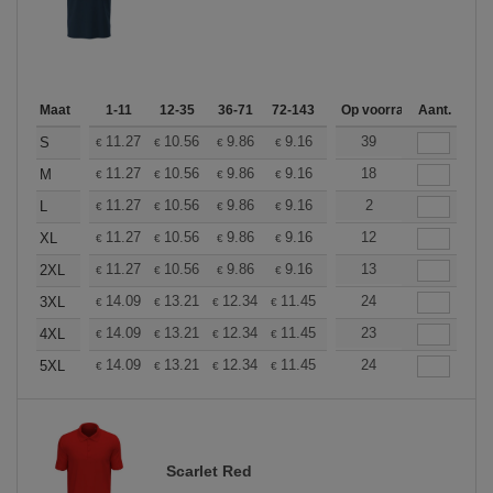
Maat
1-11
12-35
36-71
72-143
144-287
Op voorraad
288 +
Aant.
Meer
+
11.27
10.56
9.86
9.16
8.45
39
8.10
S
€
€
€
€
€
€
+
11.27
10.56
9.86
9.16
8.45
18
8.10
M
€
€
€
€
€
€
+
11.27
10.56
9.86
9.16
8.45
2
8.10
L
€
€
€
€
€
€
+
11.27
10.56
9.86
9.16
8.45
12
8.10
XL
€
€
€
€
€
€
+
11.27
10.56
9.86
9.16
8.45
13
8.10
2XL
€
€
€
€
€
€
+
14.09
13.21
12.34
11.45
10.57
24
10.13
3XL
€
€
€
€
€
€
+
14.09
13.21
12.34
11.45
10.57
23
10.13
4XL
€
€
€
€
€
€
+
14.09
13.21
12.34
11.45
10.57
24
10.13
5XL
€
€
€
€
€
€
Scarlet Red