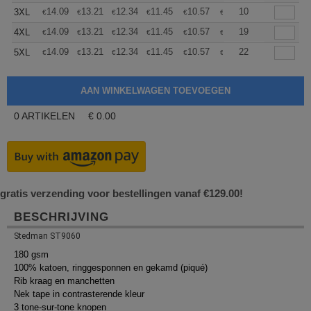
+
14.09
13.21
12.34
11.45
10.57
10.13
10
3XL
€
€
€
€
€
€
+
14.09
13.21
12.34
11.45
10.57
10.13
19
4XL
€
€
€
€
€
€
+
14.09
13.21
12.34
11.45
10.57
10.13
22
5XL
€
€
€
€
€
€
0
ARTIKELEN
€
0.00
gratis verzending voor bestellingen vanaf €129.00!
BESCHRIJVING
Stedman ST9060
180 gsm
100% katoen, ringgesponnen en gekamd (piqué)
Rib kraag en manchetten
Nek tape in contrasterende kleur
3 tone-sur-tone knopen