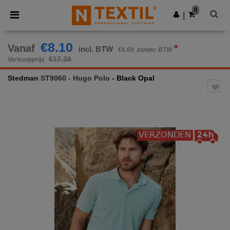
×
Ntextil-app
0
Download app
|
Betere prijzen in de app!
€8.10
Vanaf
*
incl. BTW
€6.69
zonder BTW
€17.38
Verkoopprijs
Stedman
ST9060 - Hugo Polo
- Black Opal
Previous
Next