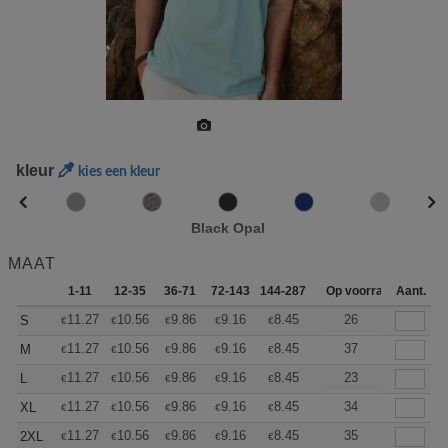
kleur
kies een kleur
Black Opal
MAAT
1-11
12-35
36-71
72-143
144-287
288 +
Op voorraad
Meer
Aant.
+
11.27
10.56
9.86
9.16
8.45
8.10
26
S
€
€
€
€
€
€
+
11.27
10.56
9.86
9.16
8.45
8.10
37
M
€
€
€
€
€
€
+
11.27
10.56
9.86
9.16
8.45
8.10
23
L
€
€
€
€
€
€
+
11.27
10.56
9.86
9.16
8.45
8.10
34
XL
€
€
€
€
€
€
+
11.27
10.56
9.86
9.16
8.45
8.10
35
2XL
€
€
€
€
€
€