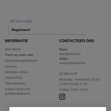
Registreer!
INFORMATIE
CONTACTEER ONS
Over Ntextil
Klant
klant@ntextil.be
Track my order now
Sales
Betalingsmogelijkheden
verkoop@ntextil.be
Levering
Restitutie / retour
02 586 22 00
Help & FAQs
Maandag – donderdag: 10:00–
Onze afspraken
13:00 & 14:00–17:30
Lokale t-shirts voor
Vrijdag: 10:00–14:00
groothandelprijzen