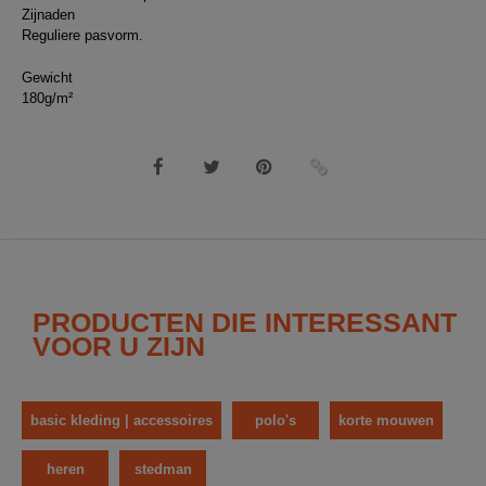
Zijnaden
Reguliere pasvorm.
Gewicht
180g/m²
PRODUCTEN DIE INTERESSANT
VOOR U ZIJN
basic kleding | accessoires
polo's
korte mouwen
heren
stedman