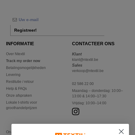
Registreer!
INFORMATIE
CONTACTEER ONS
Over Ntextil
Klant
klant@ntextil.be
Track my order now
Sales
Betalingsmogelijkheden
verkoop@ntextil.be
Levering
Restitutie / retour
02 586 22 00
Help & FAQs
Maandag – donderdag: 10:00–
Onze afspraken
13:00 & 14:00–17:30
Lokale t-shirts voor
Vrijdag: 10:00–14:00
groothandelprijzen
Onze financiële partners