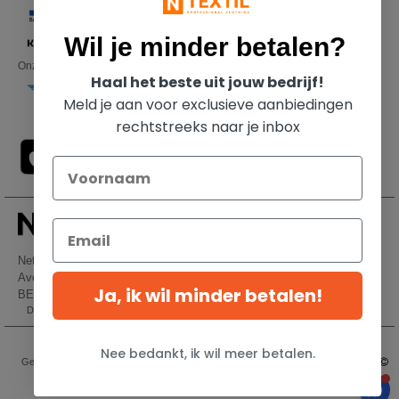
Wil je minder betalen?
Onze transporteurs
Haal het beste uit jouw bedrijf!
Meld je aan voor exclusieve aanbiedingen
rechtstreeks naar je inbox
Netenders Belgium SRL
Avenue Hermann-Debroux 54, 1160, Bruxelles
Ja, ik wil minder betalen!
BE61 3632 1629 8017
Dit is GEEN retouradres. Voor retourzending, zie hier
Wettelijke bepalingen
-
Privacybeleid
-
Algemene Toegangs - En
Nee bedankt, ik wil meer betalen.
Gebruiksvoorwaarden
-
Algemene Contractvoorwaarden
-
Cookiebeleid
-
Site Map
Copyright 2026 ntextil.be - Alle rechten voorbehouden