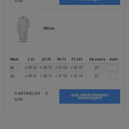
0.00
White
Maat
1-11
12-35
36-71
72-143
144-287
Op voorraad
288 +
Aant.
Meer
+
39.31
38.72
37.52
35.74
33.95
18
33.05
M
€
€
€
€
€
€
+
39.31
38.72
37.52
35.74
33.95
22
33.05
XL
€
€
€
€
€
€
0
ARTIKELEN
€
0.00