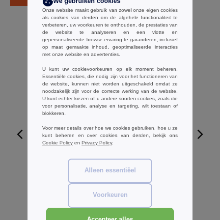
We gebruiken cookies
Onze website maakt gebruik van zowel onze eigen cookies
als cookies van derden om de algehele functionaliteit te
verbeteren, uw voorkeuren te onthouden, de prestaties van
de website te analyseren en een vlotte en
gepersonaliseerde browse-ervaring te garanderen, inclusief
op maat gemaakte inhoud, geoptimaliseerde interacties
met onze website en advertenties.
U kunt uw cookievoorkeuren op elk moment beheren.
Essentiële cookies, die nodig zijn voor het functioneren van
de website, kunnen niet worden uitgeschakeld omdat ze
noodzakelijk zijn voor de correcte werking van de website.
U kunt echter kiezen of u andere soorten cookies, zoals die
voor personalisatie, analyse en targeting, wilt toestaan of
blokkeren.
Voor meer details over hoe we cookies gebruiken, hoe u ze
kunt beheren en over cookies van derden, bekijk ons
Cookie Policy
en
Privacy Policy
.
W1
Towel city TC064 - Klassieke badstof
Alleen essentiëel
pantoffels (open teen)
€4.82
-40%
Voorkeuren
€8.05
Accepteer alles