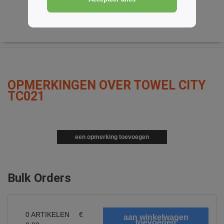
OPMERKINGEN OVER TOWEL CITY
TC021
een opmerking toevoegen
Bulk Orders
0
ARTIKELEN
€