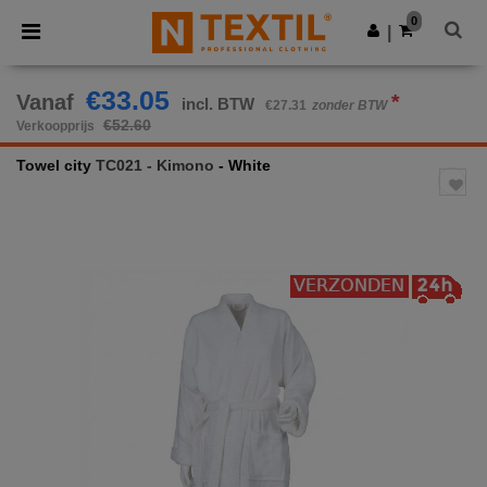
×
Ntextil-app
0
Download app
|
Betere prijzen in de app!
€33.05
Vanaf
*
incl. BTW
€27.31
zonder BTW
€52.60
Verkoopprijs
Towel city
TC021 - Kimono
- White
Previous
Next