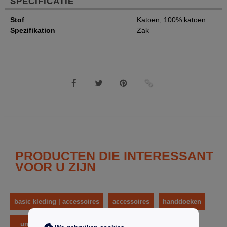
SPECIFICATIE
Stof
Katoen, 100%
katoen
Spezifikation
Zak
PRODUCTEN DIE INTERESSANT
VOOR U ZIJN
basic kleding | accessoires
accessoires
handdoeken
unisex
towel city