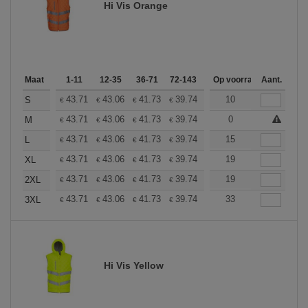
Hi Vis Orange
Maat
1-11
12-35
36-71
72-143
144-287
Op voorraad
288 +
Aant.
Meer
+
43.71
43.06
41.73
39.74
37.76
10
36.76
S
€
€
€
€
€
€
+
43.71
43.06
41.73
39.74
37.76
0
36.76
M
€
€
€
€
€
€
+
43.71
43.06
41.73
39.74
37.76
15
36.76
L
€
€
€
€
€
€
+
43.71
43.06
41.73
39.74
37.76
19
36.76
XL
€
€
€
€
€
€
+
43.71
43.06
41.73
39.74
37.76
19
36.76
2XL
€
€
€
€
€
€
+
43.71
43.06
41.73
39.74
37.76
33
36.76
3XL
€
€
€
€
€
€
Hi Vis Yellow