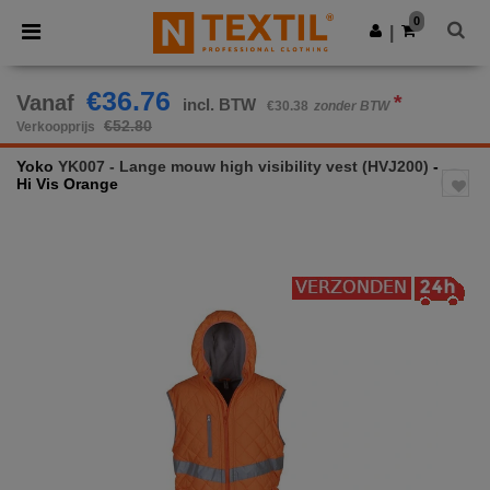
×
Ntextil-app
0
Download app
|
Betere prijzen in de app!
€36.76
Vanaf
*
incl. BTW
€30.38
zonder BTW
€52.80
Verkoopprijs
Yoko
YK007 - Lange mouw high visibility vest (HVJ200)
-
Hi Vis Orange
Previous
Next