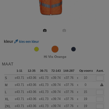
kleur
kies een kleur
Hi Vis Orange
MAAT
1-11
12-35
36-71
72-143
144-287
288 +
Op voorraad
Meer
Aant.
+
43.71
43.06
41.73
39.74
37.76
36.76
10
S
€
€
€
€
€
€
+
43.71
43.06
41.73
39.74
37.76
36.76
0
M
€
€
€
€
€
€
+
43.71
43.06
41.73
39.74
37.76
36.76
15
L
€
€
€
€
€
€
+
43.71
43.06
41.73
39.74
37.76
36.76
19
XL
€
€
€
€
€
€
+
43.71
43.06
41.73
39.74
37.76
36.76
19
2XL
€
€
€
€
€
€