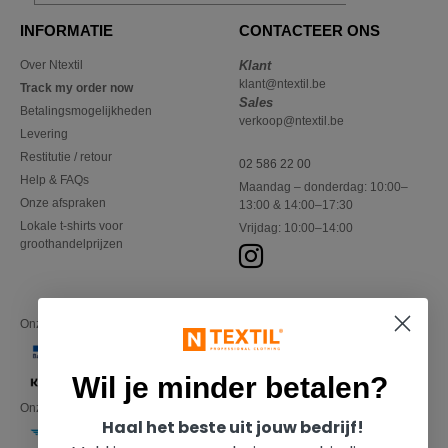
INFORMATIE
CONTACTEER ONS
Over Ntextil
Klant
klant@ntextil.be
Track my order now
Sales
Betalingsmogelijkheden
verkoop@ntextil.be
Levering
Restitutie / retour
02 586 22 00
Help & FAQs
Maandag – donderdag: 10:00–
Onze afspraken
13:00 & 14:00–17:30
Lokale t-shirts voor
Vrijdag: 10:00–14:00
groothandelprijzen
Onze financiële partners
Wil je minder betalen?
Onze transporteurs
Haal het beste uit jouw bedrijf!