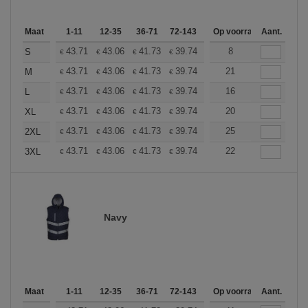
Maat
1-11
12-35
36-71
72-143
144-287
Op voorraad
288 +
Aant.
Meer
+
43.71
43.06
41.73
39.74
37.76
8
36.76
S
€
€
€
€
€
€
+
43.71
43.06
41.73
39.74
37.76
21
36.76
M
€
€
€
€
€
€
+
43.71
43.06
41.73
39.74
37.76
16
36.76
L
€
€
€
€
€
€
+
43.71
43.06
41.73
39.74
37.76
20
36.76
XL
€
€
€
€
€
€
+
43.71
43.06
41.73
39.74
37.76
25
36.76
2XL
€
€
€
€
€
€
+
43.71
43.06
41.73
39.74
37.76
22
36.76
3XL
€
€
€
€
€
€
Navy
Maat
1-11
12-35
36-71
72-143
144-287
Op voorraad
288 +
Aant.
Meer