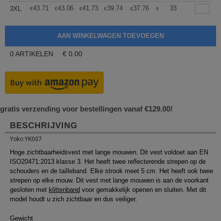
+
43.71
43.06
41.73
39.74
37.76
36.76
33
3XL
€
€
€
€
€
€
0
ARTIKELEN
€
0.00
gratis verzending voor bestellingen vanaf €129.00!
BESCHRIJVING
Yoko YK007
Hoge zichtbaarheidsvest met lange mouwen. Dit vest voldoet aan EN
ISO20471:2013 klasse 3. Het heeft twee reflecterende strepen op de
schouders en de tailleband. Elke strook meet 5 cm. Het heeft ook twee
strepen op elke mouw. Dit vest met lange mouwen is aan de voorkant
gesloten met
klittenband
voor gemakkelijk openen en sluiten. Met dit
model houdt u zich zichtbaar en dus veiliger.
Gewicht