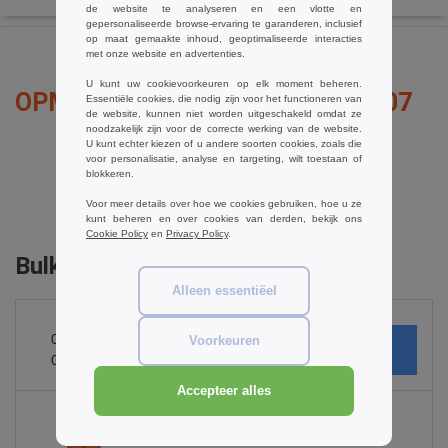
de website te analyseren en een vlotte en
gepersonaliseerde browse-ervaring te garanderen, inclusief
op maat gemaakte inhoud, geoptimaliseerde interacties
met onze website en advertenties.
U kunt uw cookievoorkeuren op elk moment beheren.
OPMERKINGEN OVER YOKO YK007
Essentiële cookies, die nodig zijn voor het functioneren van
de website, kunnen niet worden uitgeschakeld omdat ze
noodzakelijk zijn voor de correcte werking van de website.
U kunt echter kiezen of u andere soorten cookies, zoals die
voor personalisatie, analyse en targeting, wilt toestaan of
blokkeren.
een opmerking toevoegen
Voor meer details over hoe we cookies gebruiken, hoe u ze
kunt beheren en over cookies van derden, bekijk ons
Cookie Policy
en
Privacy Policy
.
Bulk Orders
Alleen essentiëel
0
ARTIKELEN
€
Voorkeuren
0.00
Accepteer alles