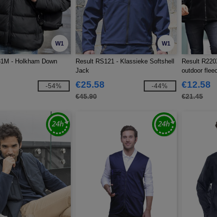
W1
W1
81M - Holkham Down
Result RS121 - Klassieke Softshell
Result R220X
Jack
outdoor flee
€25.58
€12.58
-54%
-44%
€45.90
€21.45