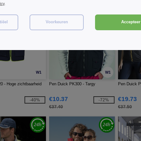
icy
.
iëel
Voorkeuren
Accepteer 
W1
W1
 - Hoge zichtbaarheid
Pen Duick PK300 - Targy
Pen Duick P
€10.37
€19.73
-40%
-72%
€37.40
€37.50