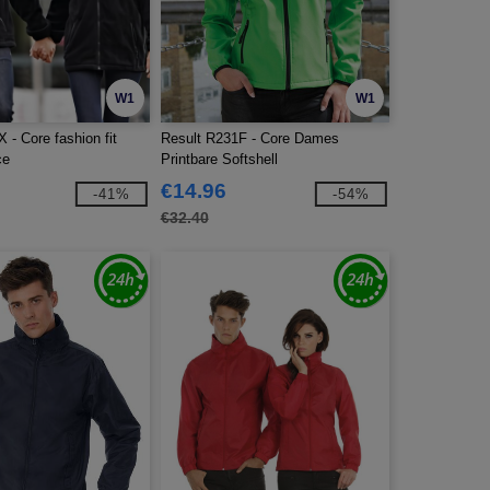
W1
W1
 - Core fashion fit
Result R231F - Core Dames
ce
Printbare Softshell
€14.96
-41%
-54%
€32.40