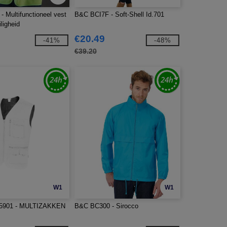
 Multifunctioneel vest
B&C BCI7F - Soft-Shell Id.701
ligheid
€20.49
-41%
-48%
€39.20
W1
W1
5901 - MULTIZAKKEN
B&C BC300 - Sirocco