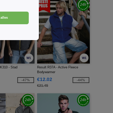
alles
W1
W1
K310 - Stad
Result R37A - Active Fleece
Bodywarmer
€12.02
-47%
-44%
€21.45