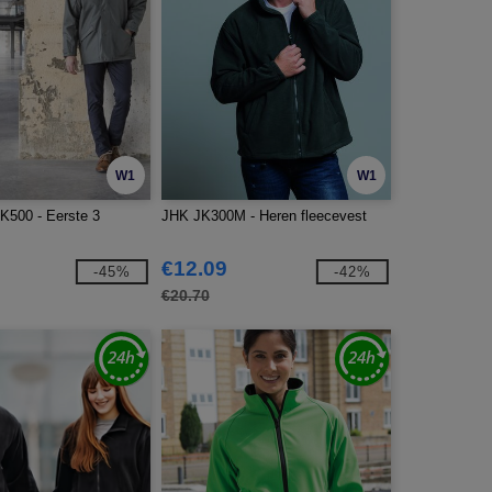
W1
W1
K500 - Eerste 3
JHK JK300M - Heren fleecevest
€12.09
-45%
-42%
€20.70