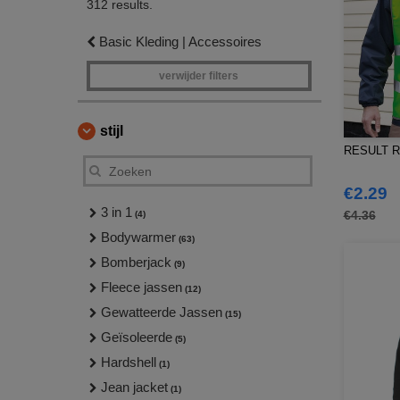
312 results.
Basic Kleding | Accessoires
verwijder filters
stijl
RESULT R2
€2.29
3 in 1
€4.36
(4)
Bodywarmer
(63)
Bomberjack
(9)
Fleece jassen
(12)
Gewatteerde Jassen
(15)
Geïsoleerde
(5)
Hardshell
(1)
Jean jacket
(1)