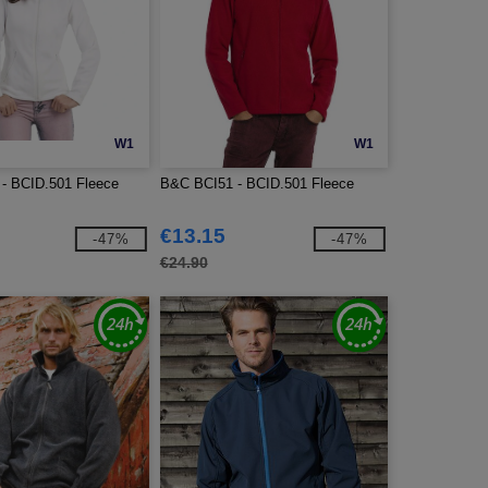
W1
W1
- BCID.501 Fleece
B&C BCI51 - BCID.501 Fleece
€13.15
-47%
-47%
€24.90