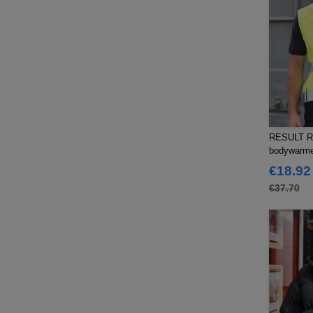
RESULT RS4
bodywarme
€18.92
€37.70