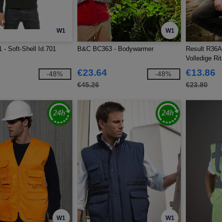
W1
W1
- Soft-Shell Id.701
B&C BC363 - Bodywarmer
Result R36A
Volledige Ri
€23.64
€13.86
-48%
-48%
€45.26
€23.80
W1
W1