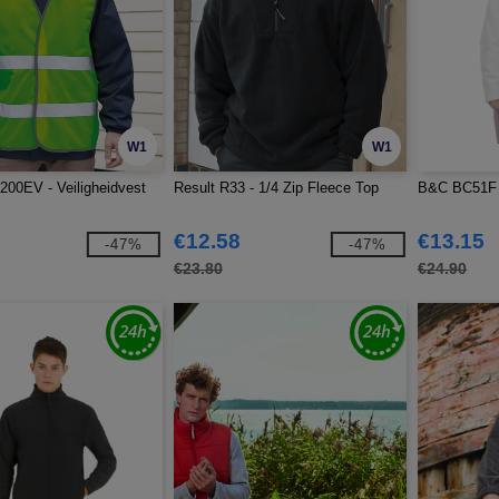
W1
W1
00EV - Veiligheidvest
Result R33 - 1/4 Zip Fleece Top
B&C BC51F 
€12.58
€13.15
-47%
-47%
€23.80
€24.90