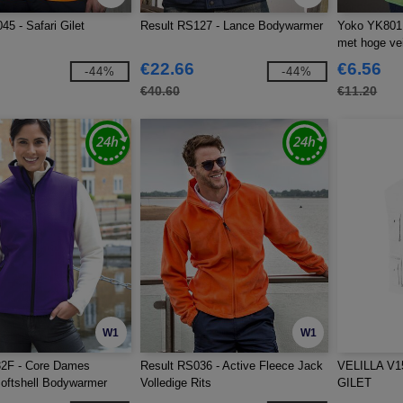
45 - Safari Gilet
Result RS127 - Lance Bodywarmer
Yoko YK801 -
met hoge vei
€22.66
€6.56
-44%
-44%
€40.60
€11.20
W1
W1
32F - Core Dames
Result RS036 - Active Fleece Jack
VELILLA V1
Softshell Bodywarmer
Volledige Rits
GILET