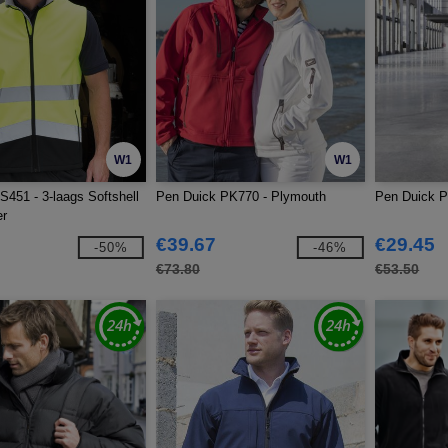
W1
W1
51 - 3-laags Softshell
Pen Duick PK770 - Plymouth
Pen Duick P
r
€39.67
€29.45
-50%
-46%
€73.80
€53.50