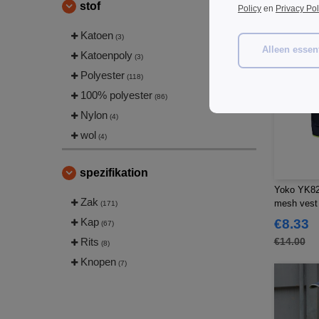
stof
Policy
en
Privacy Pol
Katoen
(3)
Alleen essent
Katoenpoly
(3)
Polyester
(118)
100% polyester
(86)
Nylon
(4)
wol
(4)
spezifikation
Yoko YK820
Zak
mesh vest
(171)
Kap
€8.33
(67)
Rits
€14.00
(8)
Knopen
(7)