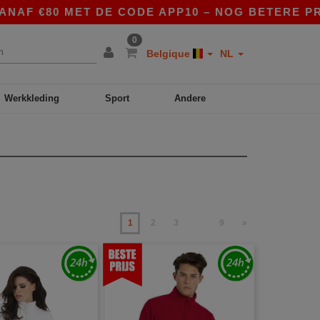
MET DE CODE APP10 – NOG BETERE PRIJZEN IN D
0
Belgique
NL
Werkkleding
Sport
Andere
1
2
3
9
»