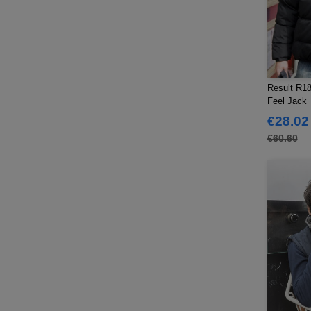
Result R1
Feel Jack
€28.02
€60.60