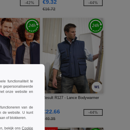
€9.32
-42%
-44%
€16.72
 functionaliteit te
en gepersonaliseerde
W1
W1
 met onze website en
0 - Softshell jack
Result R127 - Lance Bodywarmer
 functioneren van de
€22.66
-55%
-44%
n de website. U kunt
taan of blokkeren.
€40.35
n, bekijk ons
Cookie