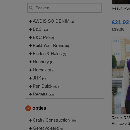
Result RS0
AWDIS SO DENIM
€21.92
(1)
B&C
€39.30
(31)
B&C Pro
(2)
Build Your Brand
(6)
Finden & Hales
(2)
Henbury
(2)
Herock
(11)
JHK
(4)
Pen Duick
(57)
Regatta
(33)
Result
(98)
opties
Russell
(13)
Result R2
Spiro
Craft / Construction
(5)
(46)
Printable 
Starworld
Gerecycleerd
(4)
(6)