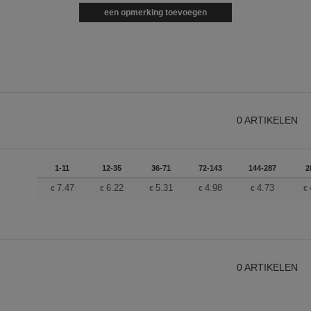
een opmerking toevoegen
0
ARTIKELEN
1-11
12-35
36-71
72-143
144-287
2
7.47
6.22
5.31
4.98
4.73
€
€
€
€
€
€
0
ARTIKELEN