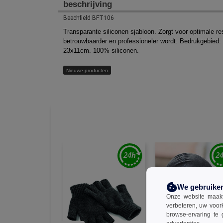
beschrijving
Beechfield BFT106
Transparante siliconen sjabloon. Zorgt voor optimale r
betrouwbaarder en professioneler wordt. Bedrukgebied
23x11cm. 100% siliconen.
Nieuwe producten
We gebruike
Onze website maakt
verbeteren, uw voor
browse-ervaring te 