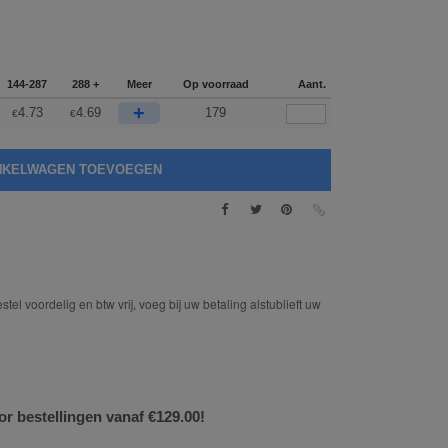
144-287
288 +
Meer
Op voorraad
Aant.
+
4.73
4.69
179
€
€
tel voordelig en btw vrij, voeg bij uw betaling alstublieft uw
or bestellingen vanaf €129.00!