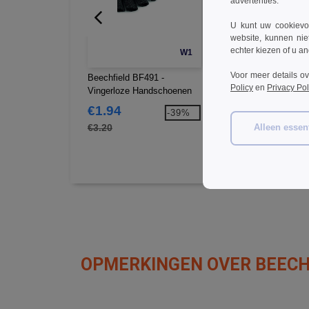
advertenties.
U kunt uw cookievoo
website, kunnen nie
echter kiezen of u an
W1
Voor meer details o
Beechfield BF491 -
Beechfield BF225 -
Policy
en
Privacy Pol
Vingerloze Handschoenen
Microvezel Bivakmuts
€1.94
€2.24
-39%
-4
€3.20
€3.80
Alleen essent
OPMERKINGEN OVER BEECH