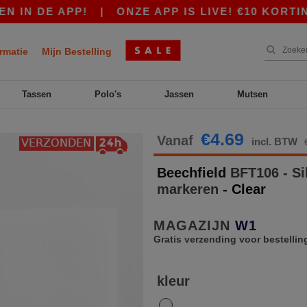
N DE APP!
|
ONZE APP IS LIVE! €10 KORTING 
rmatie
Mijn Bestelling
Tassen
Polo's
Jassen
Mutsen
€4.69
Vanaf
incl. BTW
Beechfield
BFT106 - Si
markeren
- Clear
MAGAZIJN
W1
Gratis verzending voor bestellin
kleur