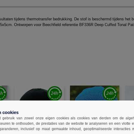
esultaten tijdens thermotransfer bedrukking. De stof is beschermd tijdens het
: 5x5cm. Ontworpen voor Beechfield referentie BF336R Deep Cuffed Tonal Pat
n cookies
 gebruik van zowel onze eigen cookies als cookies van derden om de algehele
keuren te onthouden, de prestaties van de website te analyseren en een vlotte 
garanderen, inclusief op maat gemaakte inhoud, geoptimaliseerde interacties