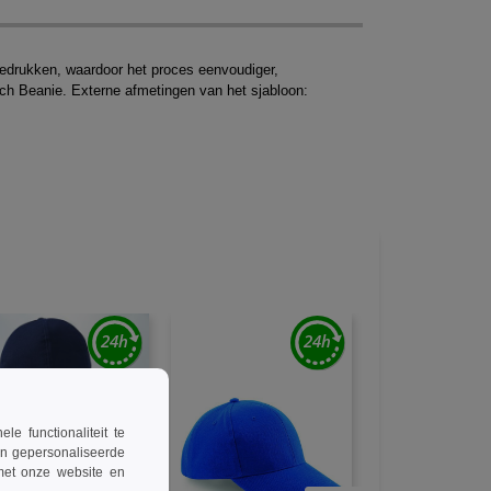
 bedrukken, waardoor het proces eenvoudiger,
ch Beanie. Externe afmetingen van het sjabloon:
 functionaliteit te
en gepersonaliseerde
 met onze website en