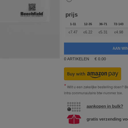
prijs
1-11
12-35
36-71
72-143
7.47
6.22
5.31
4.98
€
€
€
€
0
ARTIKELEN
€
0.00
Wilt u een zakelijke bestelling doen? Bes
intra communautaire btw-nummer toe.
aankopen in bulk?
gratis verzending vo