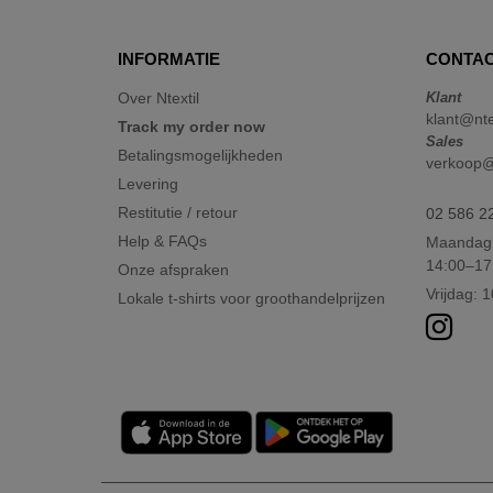
INFORMATIE
CONTAC
Over Ntextil
Klant
klant@nte
Track my order now
Sales
Betalingsmogelijkheden
verkoop@n
Levering
Restitutie / retour
02 586 2
Help & FAQs
Maandag 
14:00–17
Onze afspraken
Vrijdag: 
Lokale t-shirts voor groothandelprijzen