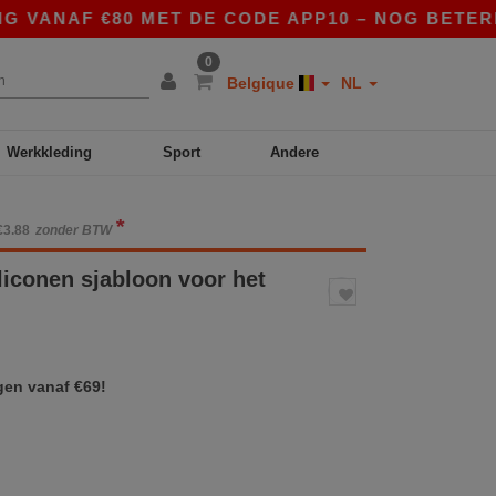
VANAF €80 MET DE CODE APP10 – NOG BETERE PR
0
Belgique
NL
Werkkleding
Sport
Andere
*
€3.88
zonder BTW
liconen sjabloon voor het
gen vanaf €69!