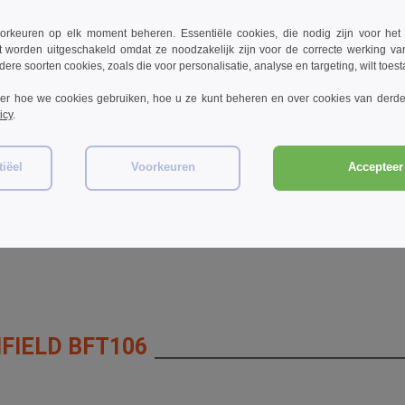
rkeuren op elk moment beheren. Essentiële cookies, die nodig zijn voor het
t worden uitgeschakeld omdat ze noodzakelijk zijn voor de correcte werking va
dere soorten cookies, zoals die voor personalisatie, analyse en targeting, wilt toes
W1
W1
W1
ver hoe we cookies gebruiken, hoe u ze kunt beheren en over cookies van derde
Beechfield BF230 -
Beechfield BF444 - Actieve
Beec
icy
.
Microfleece bivakmuts
prestatie beanie
Pane
€3.60
€3.64
€4
1%
-44%
-40%
€6.40
€6.10
€7.6
iëel
Voorkeuren
Accepteer 
FIELD BFT106