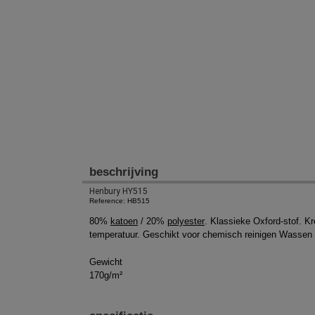
beschrijving
Henbury HY515
Reference: HB515
80%
katoen
/ 20%
polyester
. Klassieke Oxford-stof. K
temperatuur. Geschikt voor chemisch reinigen Wassen op
Gewicht
170g/m²