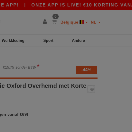
P!
|
ONZE APP IS LIVE! €10 KORTING VANAF €
0
Belgique
NL
Werkkleding
Sport
Andere
*
W
€15.75
zonder BTW
-44%
ic Oxford Overhemd met Korte
gen vanaf €69!