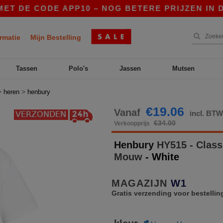
DE CODE APP10 – NOG BETERE PRIJZEN IN DE AP
rmatie
Mijn Bestelling
Tassen
Polo's
Jassen
Mutsen
>
>
heren
henbury
€19.06
Vanaf
incl. BT
€34.00
Verkoopprijs
Henbury
HY515 - Class
Mouw
- White
MAGAZIJN
W1
Gratis verzending voor bestellin