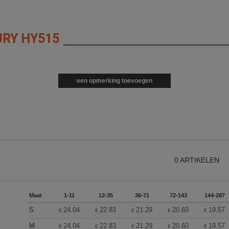
RY HY515
een opmerking toevoegen
0
ARTIKELEN
Maat
1-11
12-35
36-71
72-143
144-287
S
24.04
22.83
21.29
20.60
19.57
€
€
€
€
€
M
24.04
22.83
21.29
20.60
19.57
€
€
€
€
€