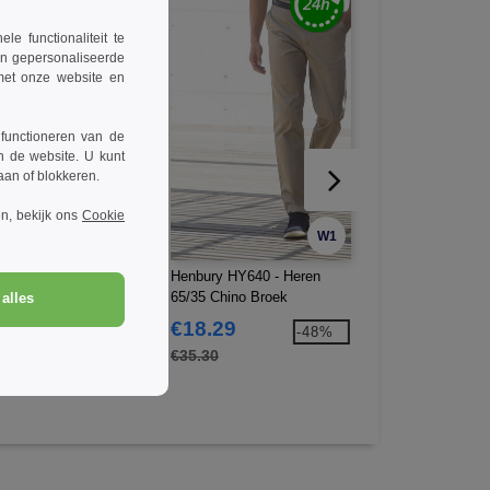
 functionaliteit te
en gepersonaliseerde
 met onze website en
 functioneren van de
n de website. U kunt
taan of blokkeren.
n, bekijk ons
Cookie
W1
W1
ury HY608 - Chino
Henbury HY640 - Heren
Henbury HY722 - 
k Met Vlakke Voorkant
65/35 Chino Broek
knoopsluiting en V
alles
9.14
€18.29
€19.34
-53%
-48%
.80
€35.30
€39.90