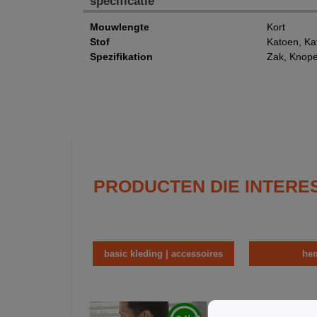
specificatie
Mouwlengte
Kort
Stof
Katoen, Ka
Spezifikation
Zak, Knop
PRODUCTEN DIE INTERE
basic kleding | accessoires
he