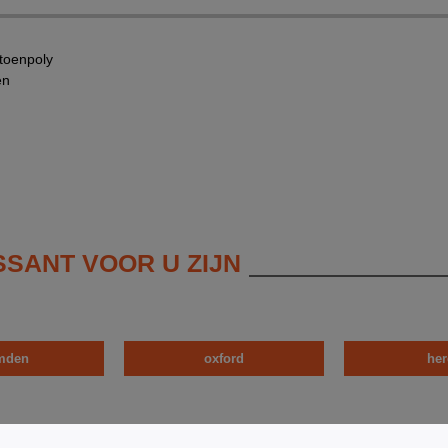
toenpoly
en
SSANT VOOR U ZIJN
mden
oxford
her