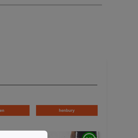
en
henbury