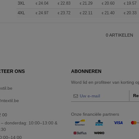
3XL
24.04
22.83
21.29
20.60
19.57
€
€
€
€
€
4XL
24.97
23.72
22.11
21.40
20.33
€
€
€
€
€
0
ARTIKELEN
TEER ONS
ABONNEREN
Word lid en profiteer van korting 
xtil.be
Re
textil.be
Onze financiële partners
2 00
– donderdag: 10:00–13:00 &
:30
10:00–14:00