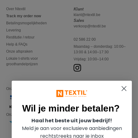
Over Ntextil
Klant
klant@ntextil.be
Track my order now
Sales
Betalingsmogelijkheden
verkoop@ntextil.be
Levering
Restitutie / retour
02 586 22 00
Help & FAQs
Maandag – donderdag: 10:00–
Onze afspraken
13:00 & 14:00–17:30
Lokale t-shirts voor
Vrijdag: 10:00–14:00
groothandelprijzen
Onze financiële partners
Wil je minder betalen?
Onze transporteurs
Haal het beste uit jouw bedrijf!
Meld je aan voor exclusieve aanbiedingen
rechtstreeks naar je inbox