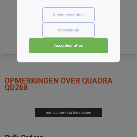
€1.70
-11%
€1.92
Alleen essentiëel
Voorkeuren
Accepteer alles
OPMERKINGEN OVER QUADRA
QD268
een opmerking toevoegen