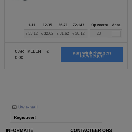
1-11
12-35
36-71
72-143
144-287
Op voorraad
288 +
Aant.
Meer
+
33.12
32.62
31.62
30.12
28.61
23
27.86
€
€
€
€
€
€
0
ARTIKELEN
€
0.00
Registreer!
INFORMATIE
CONTACTEER ONS