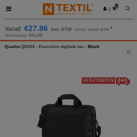
×
Ntextil-app
0
Download app
|
Betere prijzen in de app!
€27.86
Vanaf
*
incl. BTW
€23.02
zonder BTW
€51.25
Verkoopprijs
Quadra
QD268 - Executive digitale tas
- Black
Previous
Next