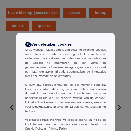
basic kleding | accessoires
tassen
laptop
unisex
quadra
We gebruiken cookies
Onze website maakt gebruik van zowel onze eigen cookies
als cookies van derden om de algehele functionaliteit te
verbeteren, uw voorkeuren te onthouden, de prestaties van
de website te analyseren en een vlotte en
gepersonaliseerde browse-ervaring te garanderen, inclusief
op maat gemaakte inhoud, geoptimaliseerde interacties
met onze website en advertenties.
U kunt uw cookievoorkeuren op elk moment beheren.
Essentiële cookies, die nodig zijn voor het functioneren van
de website, kunnen niet worden uitgeschakeld omdat ze
noodzakelijk zijn voor de correcte werking van de website.
U kunt echter kiezen of u andere soorten cookies, zoals die
voor personalisatie, analyse en targeting, wilt toestaan of
blokkeren.
W1
Voor meer details over hoe we cookies gebruiken, hoe u ze
kunt beheren en over cookies van derden, bekijk ons
Quadra QD017 - Gymtas
Cookie Policy
en
Privacy Policy
.