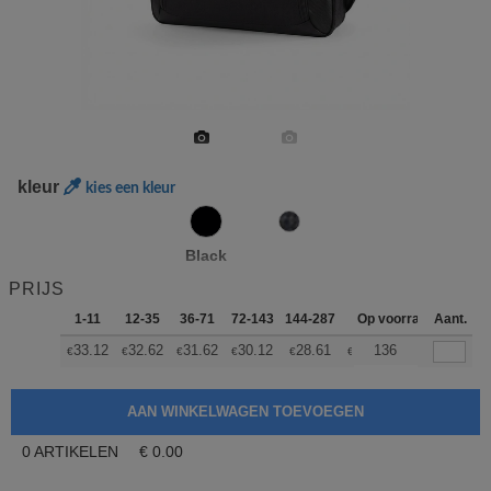
kleur
kies een kleur
Black
PRIJS
1-11
12-35
36-71
72-143
144-287
288 +
Op voorraad
Meer
Aant.
+
33.12
32.62
31.62
30.12
28.61
27.86
136
€
€
€
€
€
€
0
ARTIKELEN
€
0.00