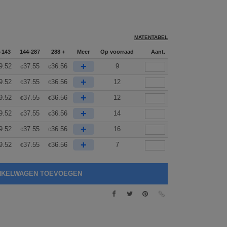
MATENTABEL
-143
144-287
288 +
Meer
Op voorraad
Aant.
+
9.52
37.55
36.56
9
€
€
+
9.52
37.55
36.56
12
€
€
+
9.52
37.55
36.56
12
€
€
+
9.52
37.55
36.56
14
€
€
+
9.52
37.55
36.56
16
€
€
+
9.52
37.55
36.56
7
€
€