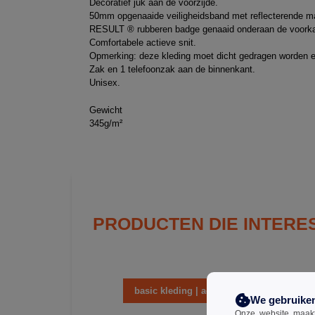
Decoratief juk aan de voorzijde.
50mm opgenaaide veiligheidsband met reflecterende m
RESULT ® rubberen badge genaaid onderaan de voorka
Comfortabele actieve snit.
Opmerking: deze kleding moet dicht gedragen worden e
Zak en 1 telefoonzak aan de binnenkant.
Unisex.
Gewicht
345g/m²
PRODUCTEN DIE INTERE
basic kleding | accessoires
We gebruike
Onze website maakt