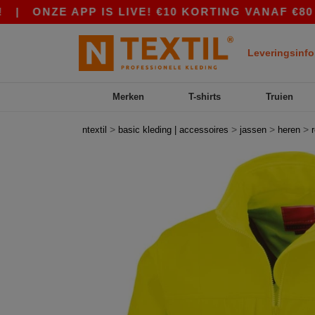
NZE APP IS LIVE! €10 KORTING VANAF €80 MET 
Leveringsinfo
Merken
T-shirts
Truien
>
>
>
>
ntextil
basic kleding | accessoires
jassen
heren