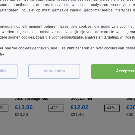
keuren te onthouden, de prestaties van de website te analyseren en een vlotte 
garanderen, inclusief op maat gemaakte inhoud, geoptimaliseerde interacties
rkeuren op elk moment beheren. Essentiële cookies, die nodig zijn voor het
t worden uitgeschakeld omdat ze noodzakelijk zijn voor de correcte werking va
dere soorten cookies, zoals die voor personalisatie, analyse en targeting, wilt toes
ver hoe we cookies gebruiken, hoe u ze kunt beheren en over cookies van derde
icy
.
iëel
Voorkeuren
Accepteer 
W1
W1
W1
Result R36A - Active Fleece
Result R37A - Active Fleece
Resul
Jack Volledige Rits
Bodywarmer
Soft
€13.86
€12.02
€3
4%
-42%
-44%
€23.80
€21.45
€58