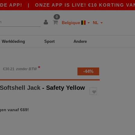
P!
|
ONZE APP IS LIVE! €10 KORTING VANAF €
0
Belgique
NL
Werkkleding
Sport
Andere
*
W
€30.21
zonder BTW
-44%
 Softshell Jack
- Safety Yellow
gen vanaf €69!