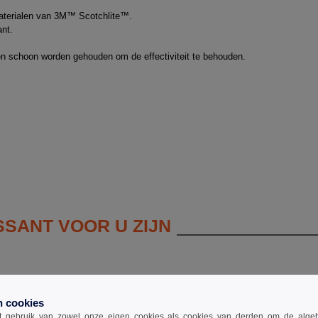
aterialen van 3M™ Scotchlite™.
nt.
n schoon worden gehouden om de effectiviteit te behouden.
SSANT VOOR U ZIJN
jassen
heren
n cookies
 gebruik van zowel onze eigen cookies als cookies van derden om de algehele