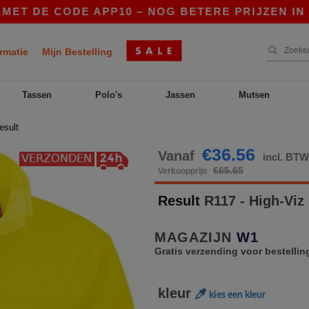
DE CODE APP10 – NOG BETERE PRIJZEN IN DE AP
rmatie
Mijn Bestelling
Tassen
Polo's
Jassen
Mutsen
result
€36.56
Vanaf
incl. BT
€65.65
Verkoopprijs
Result
R117 - High-Viz
MAGAZIJN
W1
Gratis verzending voor bestellin
kleur
kies een kleur