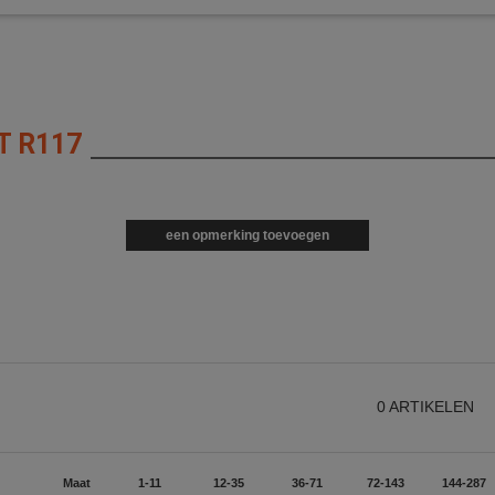
T R117
een opmerking toevoegen
0
ARTIKELEN
Maat
1-11
12-35
36-71
72-143
144-287