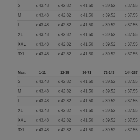
S
43.48
42.82
41.50
39.52
37.55
€
€
€
€
€
M
43.48
42.82
41.50
39.52
37.55
€
€
€
€
€
L
43.48
42.82
41.50
39.52
37.55
€
€
€
€
€
XL
43.48
42.82
41.50
39.52
37.55
€
€
€
€
€
XXL
43.48
42.82
41.50
39.52
37.55
€
€
€
€
€
3XL
43.48
42.82
41.50
39.52
37.55
€
€
€
€
€
Maat
1-11
12-35
36-71
72-143
144-287
S
43.48
42.82
41.50
39.52
37.55
€
€
€
€
€
M
43.48
42.82
41.50
39.52
37.55
€
€
€
€
€
L
43.48
42.82
41.50
39.52
37.55
€
€
€
€
€
XL
43.48
42.82
41.50
39.52
37.55
€
€
€
€
€
XXL
43.48
42.82
41.50
39.52
37.55
€
€
€
€
€
3XL
43.48
42.82
41.50
39.52
37.55
€
€
€
€
€