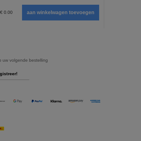
€
0.00
op uw volgende bestelling
gistreer!