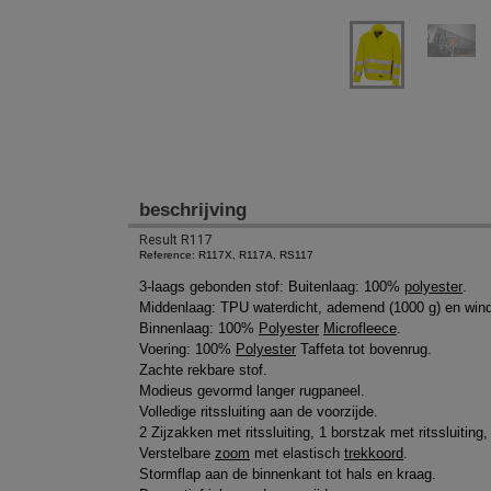
beschrijving
Result R117
Reference: R117X, R117A, RS117
3-laags gebonden stof: Buitenlaag: 100%
polyester
.
Middenlaag: TPU waterdicht, ademend (1000 g) en win
Binnenlaag: 100%
Polyester
Microfleece
.
Voering: 100%
Polyester
Taffeta tot bovenrug.
Zachte rekbare stof.
Modieus gevormd langer rugpaneel.
Volledige ritssluiting aan de voorzijde.
2 Zijzakken met ritssluiting, 1 borstzak met ritssluitin
Verstelbare
zoom
met elastisch
trekkoord
.
Stormflap aan de binnenkant tot hals en kraag.