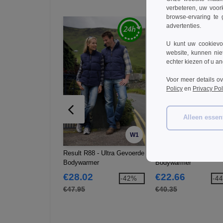
verbeteren, uw voor
browse-ervaring te 
advertenties.
U kunt uw cookievoo
website, kunnen nie
echter kiezen of u an
Voor meer details o
Policy
en
Privacy Pol
Alleen essent
W1
Result R88 - Ultra Gevoerde
Result R127 - Lance
Bodywarmer
Bodywarmer
€28.02
€22.66
-42%
-4
€47.95
€40.35