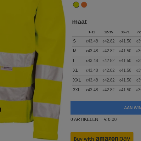
maat
1-11
12-35
36-71
72
S
43.48
42.82
41.50
3
€
€
€
€
M
43.48
42.82
41.50
3
€
€
€
€
L
43.48
42.82
41.50
3
€
€
€
€
XL
43.48
42.82
41.50
3
€
€
€
€
XXL
43.48
42.82
41.50
3
€
€
€
€
3XL
43.48
42.82
41.50
3
€
€
€
€
0
ARTIKELEN
€
0.00